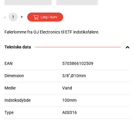
-
+
Læg i kurv
Følerlomme fra OJ Electronics til ETF indstiksfølere.
Tekniske data
EAN
5703866102509
Dimension
3/8",Ø10mm
Medie
Vand
Indstiksdybde
100mm
Type
AISI316