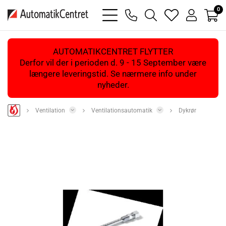
0
bars
phone
magnifying
heart
user
light
light
glass
light
light
light
AUTOMATIKCENTRET FLYTTER
Derfor vil der i perioden d. 9 - 15 September være
længere leveringstid. Se nærmere info under
nyheder.
Ventilation
Ventilationsautomatik
Dykrør