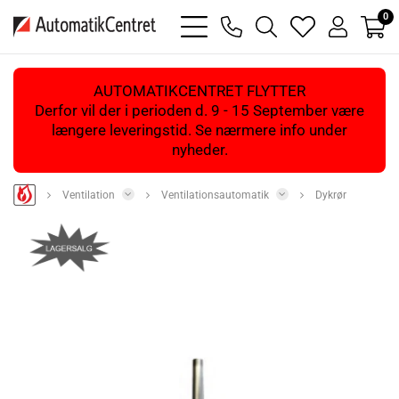
0
bars
phone
magnifying
heart
user
light
light
glass
light
light
light
AUTOMATIKCENTRET FLYTTER
Derfor vil der i perioden d. 9 - 15 September være
længere leveringstid. Se nærmere info under
nyheder.
Ventilation
Ventilationsautomatik
Dykrør