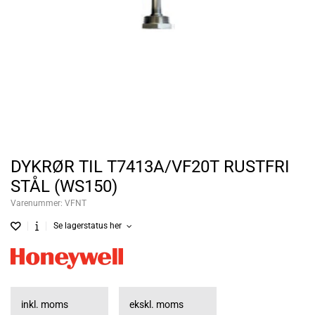
DYKRØR TIL T7413A/VF20T RUSTFRI
STÅL (WS150)
Varenummer:
VFNT
Se lagerstatus her
inkl. moms
ekskl. moms