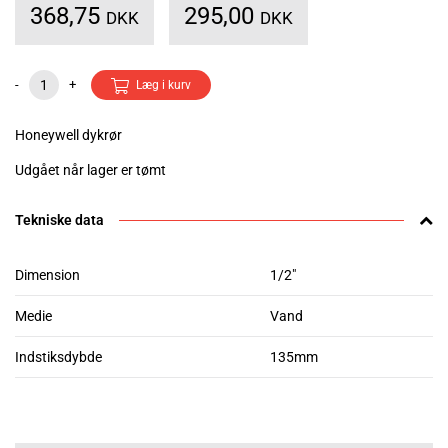
368,75
295,00
DKK
DKK
-
+
Læg i kurv
Honeywell dykrør
Udgået når lager er tømt
Tekniske data
Dimension
1/2"
Medie
Vand
Indstiksdybde
135mm