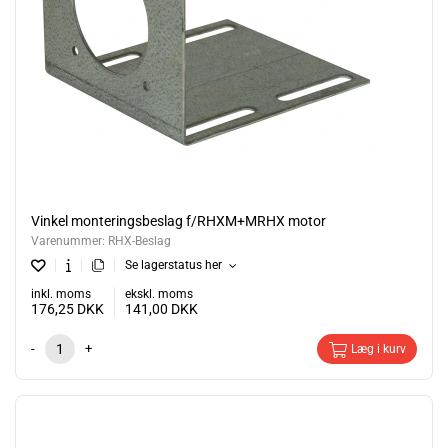
Vinkel monteringsbeslag f/RHXM+MRHX motor
Varenummer:
RHX-Beslag
Se lagerstatus her
inkl. moms
ekskl. moms
176,25
DKK
141,00
DKK
-
+
Læg i kurv