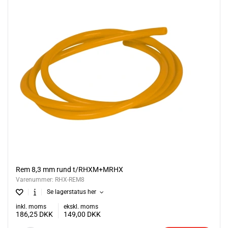
Rem 8,3 mm rund t/RHXM+MRHX
Varenummer:
RHX-REM8
Se lagerstatus her
inkl. moms
ekskl. moms
186,25
DKK
149,00
DKK