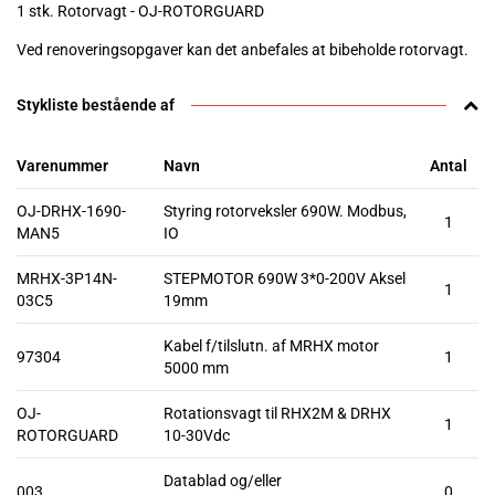
1 stk. Rotorvagt - OJ-ROTORGUARD
Ved renoveringsopgaver kan det anbefales at bibeholde rotorvagt.
Stykliste bestående af
Varenummer
Navn
Antal
OJ-DRHX-1690-
Styring rotorveksler 690W. Modbus,
1
MAN5
IO
MRHX-3P14N-
STEPMOTOR 690W 3*0-200V Aksel
1
03C5
19mm
Kabel f/tilslutn. af MRHX motor
97304
1
5000 mm
OJ-
Rotationsvagt til RHX2M & DRHX
1
ROTORGUARD
10-30Vdc
Datablad og/eller
003
0