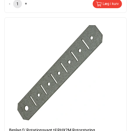
-
+
Læg i kurv
Beslag f/ Rotationsvagt til RHX2M Rotorstyring