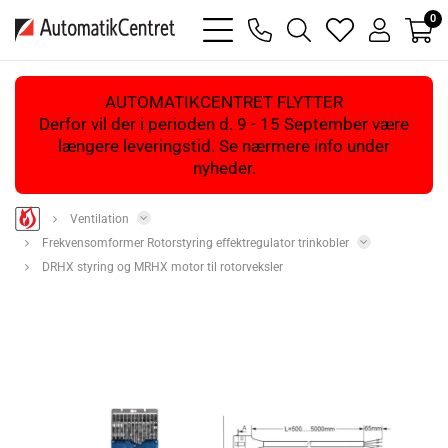
0
bars
phone
magnifying
heart
user
light
light
glass
light
light
light
AUTOMATIKCENTRET FLYTTER
Derfor vil der i perioden d. 9 - 15 September være
længere leveringstid. Se nærmere info under
nyheder.
Ventilation
Frekvensomformer Rotorstyring effektregulator trinkobler
DRHX styring og MRHX motor til rotorveksler