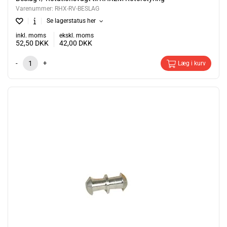
Varenummer:
RHX-RV-BESLAG
Se lagerstatus her
inkl. moms
ekskl. moms
52,50
DKK
42,00
DKK
-
+
Læg i kurv