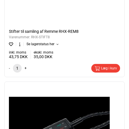
Stifter til samling af Remme RHX-REM8
Varenummer:
RHX-STIFT8
Se lagerstatus her
inkl. moms
ekskl. moms
43,75
DKK
35,00
DKK
-
+
Læg i kurv