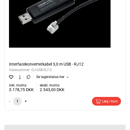
Interfacekonverterkabel 3,0 m USB - RJ12
Varenummer:
OJ-USB-RJ12
Se lagerstatus her
inkl. moms
ekskl. moms
3.178,75
DKK
2.543,00
DKK
-
+
Læg i kurv