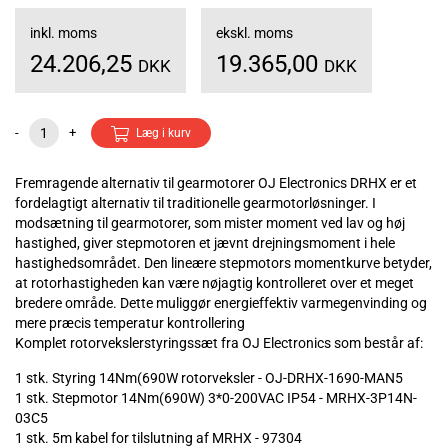
inkl. moms
ekskl. moms
24.206,25
19.365,00
DKK
DKK
-
+
Læg i kurv
Fremragende alternativ til gearmotorer OJ Electronics DRHX er et
fordelagtigt alternativ til traditionelle gearmotorløsninger. I
modsætning til gearmotorer, som mister moment ved lav og høj
hastighed, giver stepmotoren et jævnt drejningsmoment i hele
hastighedsområdet. Den lineære stepmotors momentkurve betyder,
at rotorhastigheden kan være nøjagtig kontrolleret over et meget
bredere område. Dette muliggør energieffektiv varmegenvinding og
mere præcis temperatur kontrollering
Komplet rotorvekslerstyringssæt fra OJ Electronics som består af:
1 stk. Styring 14Nm(690W rotorveksler - OJ-DRHX-1690-MAN5
1 stk. Stepmotor 14Nm(690W) 3*0-200VAC IP54 - MRHX-3P14N-
03C5
1 stk. 5m kabel for tilslutning af MRHX - 97304