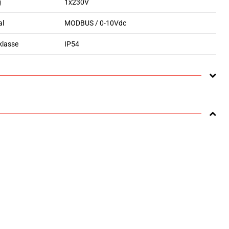
g
1x230V
al
MODBUS / 0-10Vdc
klasse
IP54