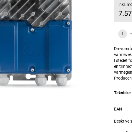
inkl. 
7.5
-
+
Drevområd
varmeveks
I stedet 
en trinmo
varmegenv
Producen
Tekniske
EAN
Beskrivel