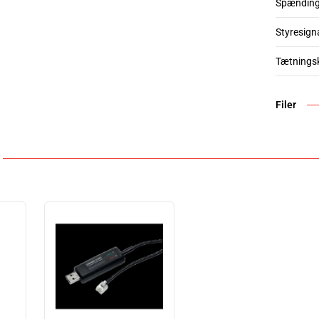
Spændin
Styresign
Tætnings
Filer