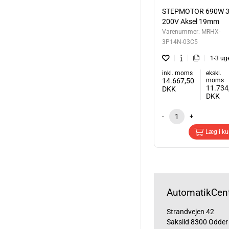
STEPMOTOR 690W 3
200V Aksel 19mm
Varenummer:
MRHX-
3P14N-03C5
1-3 ug
inkl. moms
ekskl.
14.667,50
moms
11.734
DKK
DKK
-
+
Læg i ku
AutomatikCent
Strandvejen 42
Saksild 8300 Odder