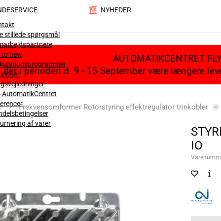
NDESERVICE
NYHEDER
ntakt
e stillede spørgsmål
marbejdspartnere
 to new
AUTOMATIKCENTRET FL
lkulationsprogrammer
il der i perioden d. 9 - 15 September være længere le
aloger
gsvejledninger
 AutomatikCentret
erencer
Frekvensomformer Rotorstyring effektregulator trinkobler
delsbetingelser
urnering af varer
STYR
IO
Varenumm