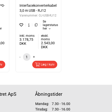
*0-
Interfacekonverterkabel
3,0 m USB - RJ12
Varenummer:
OJ-USB-RJ12
Se
lagerstatus
er
her
inkl. moms
ekskl.
3.178,75
moms
,00
2.543,00
DKK
DKK
-
+
rv
Læg i kurv
ret ApS
Åbningstider
Mandag:
7.30 - 16.00
Tirsdag:
7.30 - 16.00