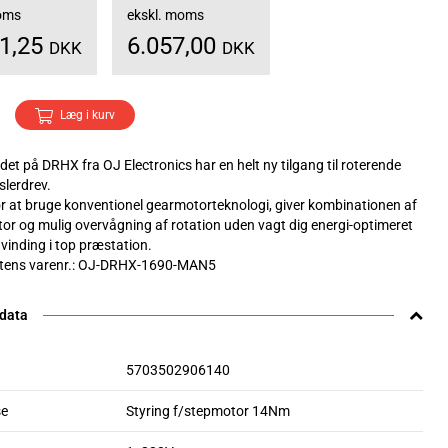
moms
ekskl. moms
71,25
6.057,00
DKK
DKK
Læg i kurv
et på DRHX fra OJ Electronics har en helt ny tilgang til roterende
lerdrev.
for at bruge konventionel gearmotorteknologi, giver kombinationen af
tor og mulig overvågning af rotation uden vagt dig energi-optimeret
inding i top præstation.
tens varenr.: OJ-DRHX-1690-MAN5
 data
5703502906140
se
Styring f/stepmotor 14Nm