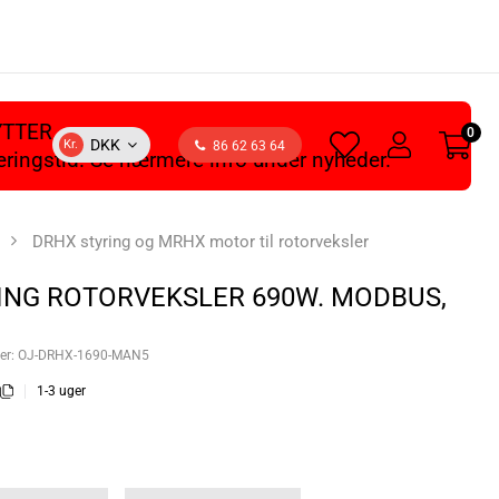
YTTER
0
heart
user
DKK
Kr.
86 62 63 64
veringstid. Se nærmere info under nyheder.
light
light
DRHX styring og MRHX motor til rotorveksler
ING ROTORVEKSLER 690W. MODBUS,
er:
OJ-DRHX-1690-MAN5
1-3 uger