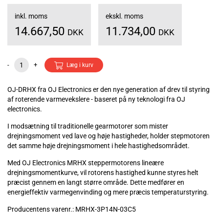
inkl. moms
ekskl. moms
14.667,50
11.734,00
DKK
DKK
-
+
Læg i kurv
OJ-DRHX fra OJ Electronics er den nye generation af drev til styring
af roterende varmevekslere - baseret på ny teknologi fra OJ
electronics.
I modsætning til traditionelle gearmotorer som mister
drejningsmoment ved lave og høje hastigheder, holder stepmotoren
det samme høje drejningsmoment i hele hastighedsområdet.
Med OJ Electronics MRHX steppermotorens lineære
drejningsmomentkurve, vil rotorens hastighed kunne styres helt
præcist gennem en langt større område. Dette medfører en
energieffektiv varmegenvinding og mere præcis temperaturstyring.
Producentens varenr.: MRHX-3P14N-03C5