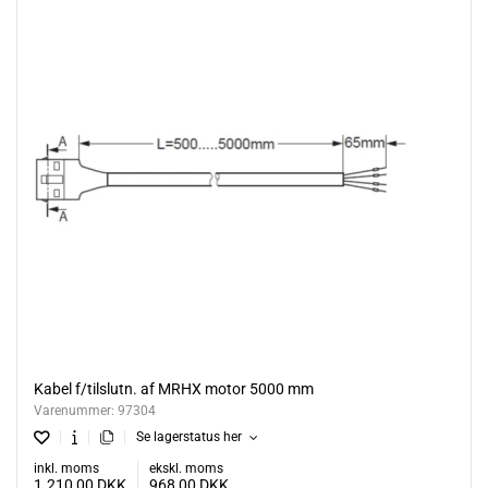
Kabel f/tilslutn. af MRHX motor 5000 mm
Varenummer:
97304
Se lagerstatus her
inkl. moms
ekskl. moms
1.210,00
DKK
968,00
DKK