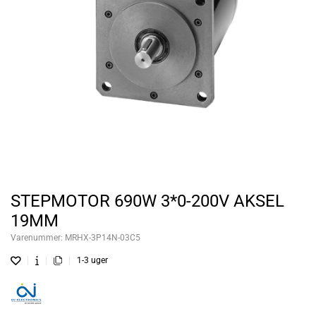
STEPMOTOR 690W 3*0-200V AKSEL
19MM
Varenummer:
MRHX-3P14N-03C5
1-3 uger