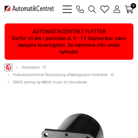
0
bars
phone
magnifying
heart
user
light
light
glass
light
light
light
AUTOMATIKCENTRET FLYTTER
Derfor vil der i perioden d. 9 - 15 September være
længere leveringstid. Se nærmere info under
nyheder.
Ventilation
Frekvensomformer Rotorstyring effektregulator trinkobler
DRHX styring og MRHX motor til rotorveksler