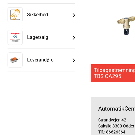
Sikkerhed
Lagersalg
Leverandører
Tilbagestrømning
TBS CA295
AutomatikCent
Strandvejen 42
Saksild 8300 Odder
Tlf.:
86626364