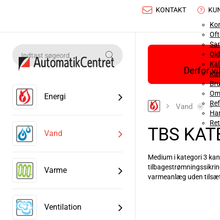
KONTAKT
KU
Ko
Oft
Sa
Old
Ka
Derfor v
Kat
Bru
Om
Energi
Ref
Vand
Han
Ret
TBS KAT
Vand
Medium i kategori 3 kan
tilbagestrømningssikrin
Varme
varmeanlæg uden tilsæt
Læs mere
Ventilation