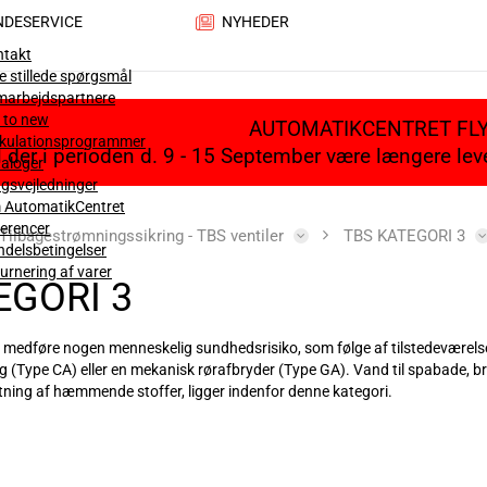
NDESERVICE
NYHEDER
ntakt
e stillede spørgsmål
marbejdspartnere
 to new
AUTOMATIKCENTRET FL
lkulationsprogrammer
il der i perioden d. 9 - 15 September være længere le
aloger
gsvejledninger
 AutomatikCentret
erencer
Tilbagestrømningssikring - TBS ventiler
TBS KATEGORI 3
delsbetingelser
urnering af varer
EGORI 3
 medføre nogen menneskelig sundhedsrisiko, som følge af tilstedeværelsen 
g (Type CA) eller en mekanisk rørafbryder (Type GA). Vand til spabade, 
ning af hæmmende stoffer, ligger indenfor denne kategori.