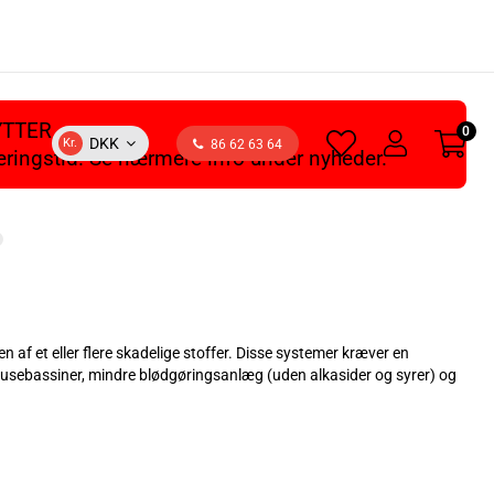
YTTER
0
heart
user
DKK
Kr.
86 62 63 64
veringstid. Se nærmere info under nyheder.
light
light
af et eller flere skadelige stoffer. Disse systemer kræver en
brusebassiner, mindre blødgøringsanlæg (uden alkasider og syrer) og