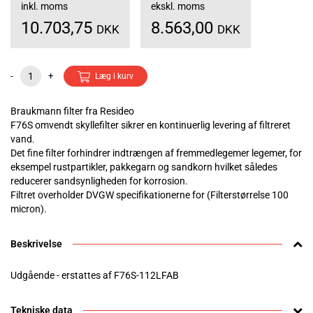
inkl. moms
ekskl. moms
10.703,75
8.563,00
DKK
DKK
-
+
Læg i kurv
Braukmann filter fra Resideo
F76S omvendt skyllefilter sikrer en kontinuerlig levering af filtreret
vand.
Det fine filter forhindrer indtrængen af fremmedlegemer legemer, for
eksempel rustpartikler, pakkegarn og sandkorn hvilket således
reducerer sandsynligheden for korrosion.
Filtret overholder DVGW specifikationerne for (Filterstørrelse 100
micron).
Beskrivelse
Udgående - erstattes af F76S-112LFAB
Tekniske data