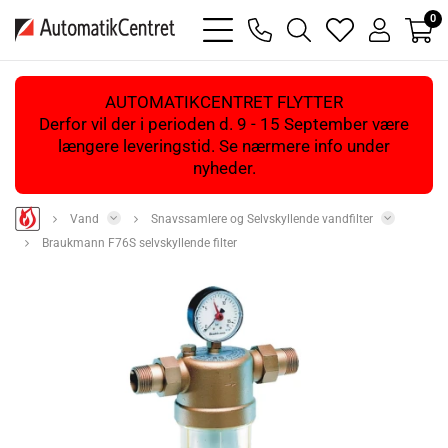
0
bars
phone
magnifying
heart
user
light
light
glass
light
light
light
AUTOMATIKCENTRET FLYTTER
Derfor vil der i perioden d. 9 - 15 September være
længere leveringstid. Se nærmere info under
nyheder.
Vand
Snavssamlere og Selvskyllende vandfilter
Braukmann F76S selvskyllende filter