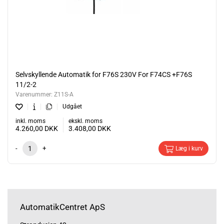
Selvskyllende Automatik for F76S 230V For F74CS +F76S
11/2-2
Varenummer:
Z11S-A
Udgået
inkl. moms
ekskl. moms
4.260,00
DKK
3.408,00
DKK
-
+
Læg i kurv
AutomatikCentret ApS