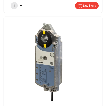
-
+
Læg i kurv