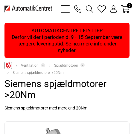
0
bars
phone
magnifying
heart
user
light
light
glass
light
light
light
AUTOMATIKCENTRET FLYTTER
Derfor vil der i perioden d. 9 - 15 September være
længere leveringstid. Se nærmere info under
nyheder.
Ventilation
Spjældmotorer
Siemens spjældmotorer >20Nm
Siemens spjældmotorer
>20Nm
Siemens spjældmotorer med mere end 20Nm.
Læs mere