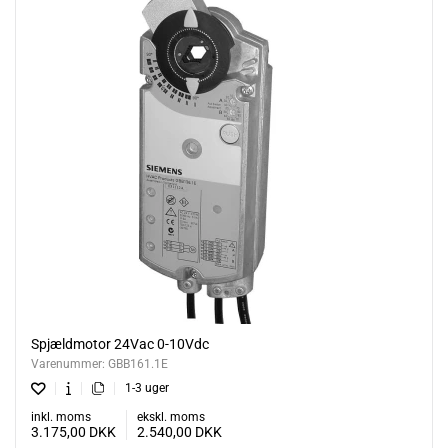
Spjældmotor 24Vac 0-10Vdc
Varenummer:
GBB161.1E
1-3 uger
inkl. moms
ekskl. moms
3.175,00
DKK
2.540,00
DKK