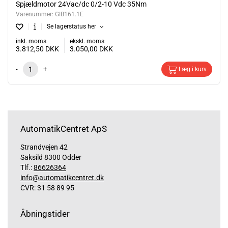
Spjældmotor 24Vac/dc 0/2-10 Vdc 35Nm
Varenummer:
GIB161.1E
Se lagerstatus her
inkl. moms
ekskl. moms
3.812,50
DKK
3.050,00
DKK
-
+
Læg i kurv
AutomatikCentret ApS
Strandvejen 42
Saksild 8300 Odder
Tlf.:
86626364
info@automatikcentret.dk
CVR: 31 58 89 95
Åbningstider