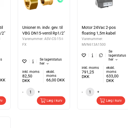
il
Unioner m. indv. gev. til
Motor 24Vac 2-pos
/2"
VBG DN15-ventil Rp1/2"
floating 1,5m kabel
1
Varenummer:
ASV-CS-15-I-
Varenummer:
FX
MVN613A1500
Se
lagerstatus
us
Se lagerstatus
her
her
inkl. moms
ekskl.
inkl. moms
ekskl.
791,25
moms
82,50
moms
633,00
DKK
DKK
66,00
DKK
DKK
DKK
-
+
-
+
rv
Læg i kurv
Læg i kurv