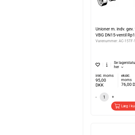
Unioner m. indv. gev. t
VBG DN15-ventil Rp1
Varenummer:
AC-15TF-
Se lagerstat
her
inkl. moms
ekskl.
95,00
moms
76,00
DKK
-
+
Læg i ku