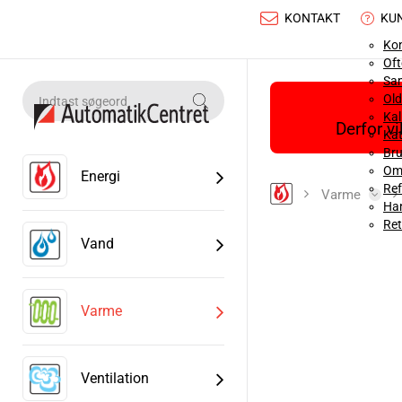
KONTAKT
KU
Ko
Oft
Sa
Old
Ka
Derfor v
Kat
Bru
Om
Energi
Ref
Varme
Han
Ret
Vand
Varme
Ventilation