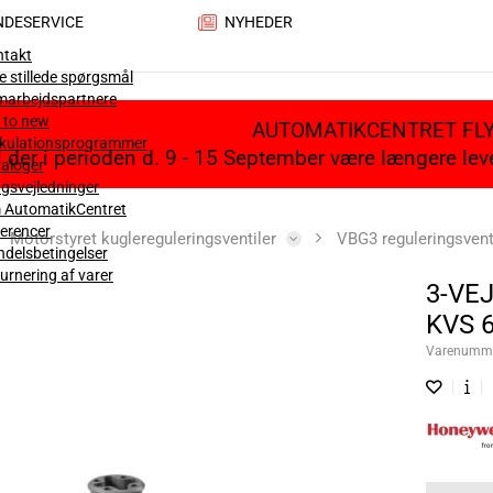
NDESERVICE
NYHEDER
ntakt
e stillede spørgsmål
marbejdspartnere
 to new
AUTOMATIKCENTRET FL
lkulationsprogrammer
il der i perioden d. 9 - 15 September være længere le
aloger
gsvejledninger
 AutomatikCentret
erencer
Motorstyret kuglereguleringsventiler
VBG3 reguleringsventi
delsbetingelser
urnering af varer
3-VE
KVS 6
Varenumm