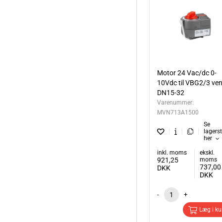
Motor 24 Vac/dc 0-
10Vdc til VBG2/3 vent
DN15-32
Varenummer:
MVN713A1500
Se
lagers
her
inkl. moms
ekskl.
921,25
moms
737,00
DKK
DKK
-
+
Læg i ku