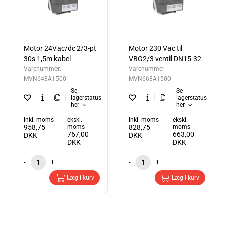
Motor 24Vac/dc 2/3-pt
Motor 230 Vac til
30s 1,5m kabel
VBG2/3 ventil DN15-32
Varenummer:
Varenummer:
MVN643A1500
MVN663A1500
Se
Se
lagerstatus
lagerstatus
her
her
inkl. moms
ekskl.
inkl. moms
ekskl.
958,75
moms
828,75
moms
767,00
663,00
DKK
DKK
DKK
DKK
-
+
-
+
Læg i kurv
Læg i kurv