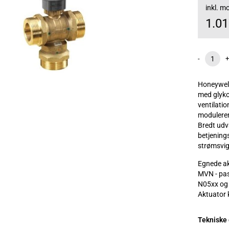
inkl. 
1.0
-
+
Honeywell
med glykol
ventilatio
moduleren
Bredt udva
betjenings
strømsvig
Egnede ak
MVN - pas
N05xx og 
Aktuator k
Tekniske