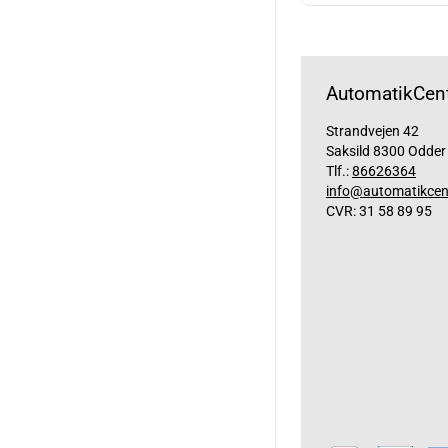
AutomatikCent
Strandvejen 42
Saksild 8300 Odder
Tlf.:
86626364
info@automatikcen
CVR: 31 58 89 95