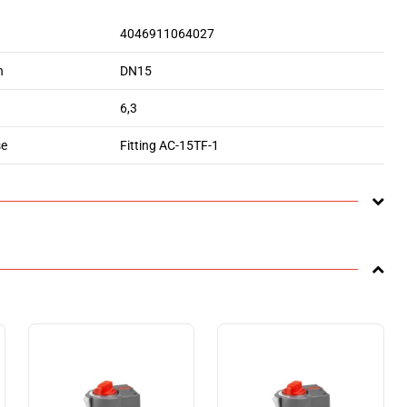
4046911064027
n
DN15
6,3
se
Fitting AC-15TF-1