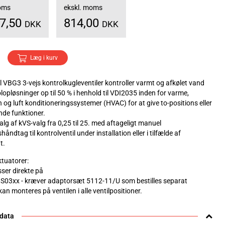
moms
ekskl. moms
17,50
814,00
DKK
DKK
Læg i kurv
 VBG3 3-vejs kontrolkugleventiler kontroller varmt og afkølet vand
opløsninger op til 50 % i henhold til VDI2035 inden for varme,
n og luft konditioneringssystemer (HVAC) for at give to-positions eller
de funktioner.
lg af kVS-valg fra 0,25 til 25. med aftageligt manuel
håndtag til kontrolventil under installation eller i tilfælde af
t.
tuatorer:
ser direkte på
S03xx - kræver adaptorsæt 5112-11/U som bestilles separat
an monteres på ventilen i alle ventilpositioner.
 data