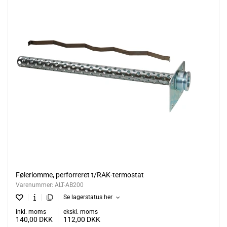
Følerlomme, perforreret t/RAK-termostat
Varenummer:
ALT-AB200
Se lagerstatus her
inkl. moms
ekskl. moms
140,00
DKK
112,00
DKK