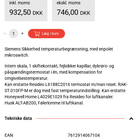
inkl. moms
ekskl. moms
932,50
746,00
DKK
DKK
-
+
Læg i kurv
Siemens Sikkerhed temperaturbegrænsning, med enpolet
mikroswitch.
Intern skala, 1 skiftekontakt, fejlsikker kapillar, dykrørs- og
påspændingstermostat i én, med kompensation for
omgivelsestemperatur.
Kan erstatte Resideo L6188C2016 termostat m/man reset. RAK-
ST.010FP-M er dog med fast temperaturindstilling. Kan erstatte
Honeywell Home L4029E1029 fra Resideo for luftkanaler.
Husk ALT-AB200, Følerlomme til luftkanal.
Tekniske data
EAN
7612914067104