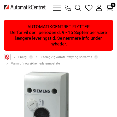
0
bars
phone
magnifying
heart
user
light
light
glass
light
light
light
AUTOMATIKCENTRET FLYTTER
Derfor vil der i perioden d. 9 - 15 September være
længere leveringstid. Se nærmere info under
nyheder.
Energi
Kedler, VP, varmtluftsfyr og solvarme
Varmluft- og sikkerhedstermostater