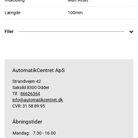
Indkobling
Man.Reset
Længde
100mm
Filer
AutomatikCentret ApS
Strandvejen 42
Saksild 8300 Odder
Tlf.:
86626364
info@automatikcentret.dk
CVR: 31 58 89 95
Åbningstider
Mandag:
7.30 - 16.00