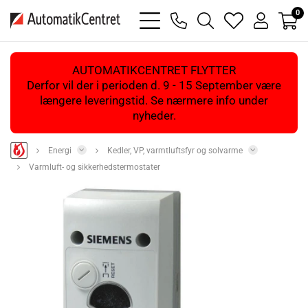
0
bars
phone
magnifying
heart
user
light
light
glass
light
light
light
AUTOMATIKCENTRET FLYTTER
Derfor vil der i perioden d. 9 - 15 September være
længere leveringstid. Se nærmere info under
nyheder.
Energi
Kedler, VP, varmtluftsfyr og solvarme
Varmluft- og sikkerhedstermostater