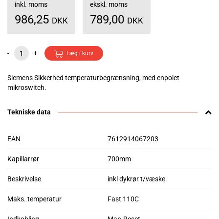
inkl. moms
ekskl. moms
986,25
789,00
DKK
DKK
-
+
Læg i kurv
Siemens Sikkerhed temperaturbegrænsning, med enpolet
mikroswitch.
Tekniske data
EAN
7612914067203
Kapillarrør
700mm
Beskrivelse
inkl dykrør t/væske
Maks. temperatur
Fast 110C