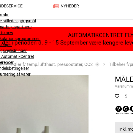
NDESERVICE
NYHEDER
ntakt
e stillede spørgsmål
marbejdspartnere
 to new
AUTOMATIKCENTRET FL
lkulationsprogrammer
il der i perioden d. 9 - 15 September være længere le
aloger
gsvejledninger
 AutomatikCentret
erencer
Føler f/ temp.luftthast. pressostater, CO2
Tilbehør f/p
delsbetingelser
urnering af varer
MÅLE
Varenumm
inkl. 