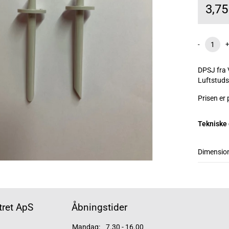
3,7
-
+
DPSJ fra 
Luftstudse
Prisen er p
Tekniske
Dimensio
ret ApS
Åbningstider
Mandag:
7.30 - 16.00