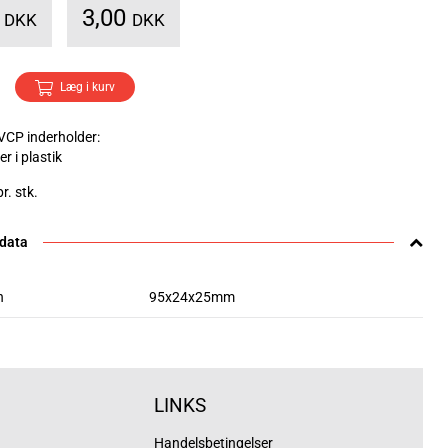
5
3,00
DKK
DKK
Læg i kurv
VCP inderholder:
r i plastik
r. stk.
 data
n
95x24x25mm
LINKS
Handelsbetingelser