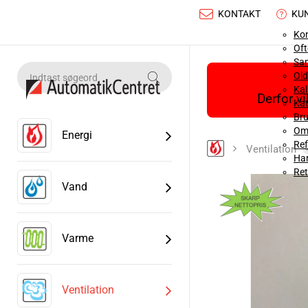
KONTAKT
KU
Ko
Oft
Sa
Old
Ka
Derfor v
Kat
Bru
Om
Energi
Ref
Ventilation
Han
Ret
Vand
Varme
Ventilation