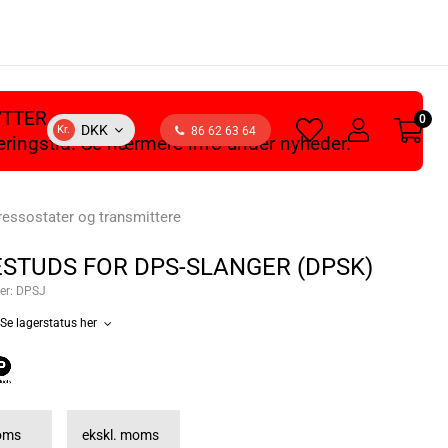
YTTER
0
heart
user
DKK
Kr.
86 62 63 64
veringstid. Se nærmere info under nyheder.
light
light
ressostater og transmittere
STUDS FOR DPS-SLANGER (DPSK)
er:
DPSJ
Se lagerstatus her
moms
ekskl. moms