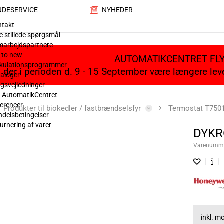
NDESERVICE
NYHEDER
ntakt
e stillede spørgsmål
marbejdspartnere
 to new
AUTOMATIKCENTRET FL
lkulationsprogrammer
il der i perioden d. 9 - 15 September være længere le
aloger
gsvejledninger
 AutomatikCentret
erencer
Produkter til biokedler / fastbrændselsfyr
Termostat T7501
delsbetingelser
urnering af varer
DYKR
Varenumm
inkl. 