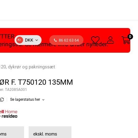
YTTER
0
heart
user
DKK
Kr.
86 62 63 64
veringstid. Se nærmere info under nyheder.
light
light
20, dykrør og pakningssæt
ØR F. T750120 135MM
er:
TA2085A001
Se lagerstatus her
moms
ekskl. moms