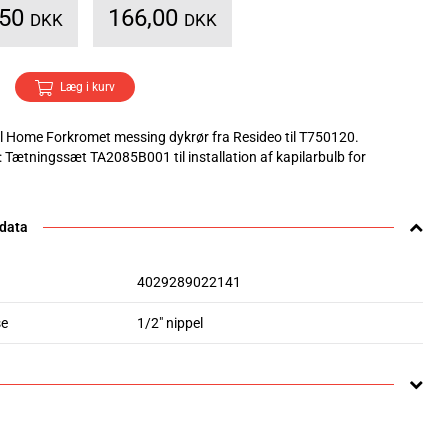
,50
166,00
DKK
DKK
Læg i kurv
 Home Forkromet messing dykrør fra Resideo til T750120.
: Tætningssæt TA2085B001 til installation af kapilarbulb for
 data
4029289022141
se
1/2" nippel