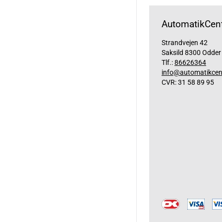
AutomatikCent
Strandvejen 42
Saksild 8300 Odder
Tlf.:
86626364
info@automatikcen
CVR: 31 58 89 95