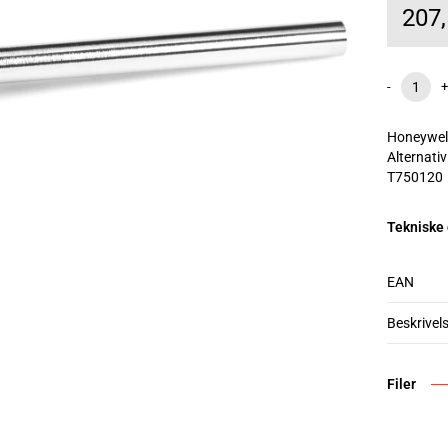
207
-
+
Honeywell
Alternativ
T750120
Tekniske
EAN
Beskrivel
Filer