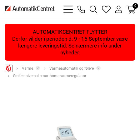
0
bars
phone
magnifying
heart
user
light
light
glass
light
light
light
AUTOMATIKCENTRET FLYTTER
Derfor vil der i perioden d. 9 - 15 September være
længere leveringstid. Se nærmere info under
nyheder.
Varme
Varmeautomatik og følere
Smile universal smarthome varmeregulator