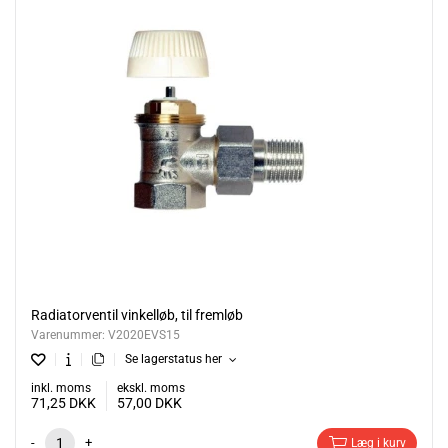
Radiatorventil vinkelløb, til fremløb
Varenummer:
V2020EVS15
Se lagerstatus her
inkl. moms
ekskl. moms
71,25
DKK
57,00
DKK
-
+
Læg i kurv