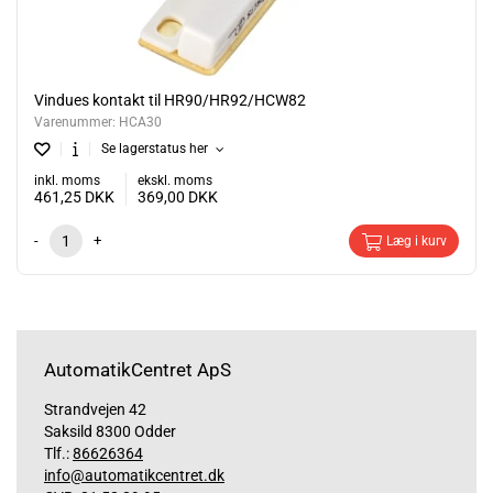
Vindues kontakt til HR90/HR92/HCW82
Varenummer:
HCA30
Se lagerstatus her
inkl. moms
ekskl. moms
461,25
DKK
369,00
DKK
-
+
Læg i kurv
AutomatikCentret ApS
Strandvejen 42
Saksild 8300 Odder
Tlf.:
86626364
info@automatikcentret.dk