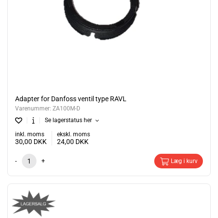
Adapter for Danfoss ventil type RAVL
Varenummer:
ZA100M-D
Se lagerstatus her
inkl. moms
ekskl. moms
30,00
DKK
24,00
DKK
-
+
Læg i kurv