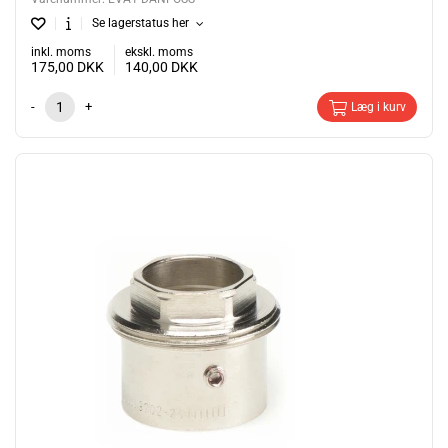
Se lagerstatus her
inkl. moms
ekskl. moms
175,00
DKK
140,00
DKK
-
+
Læg i kurv