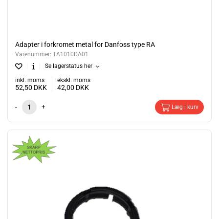
Adapter i forkromet metal for Danfoss type RA
Varenummer:
TA1010DA01
Se lagerstatus her
inkl. moms
ekskl. moms
52,50
DKK
42,00
DKK
-
+
Læg i kurv