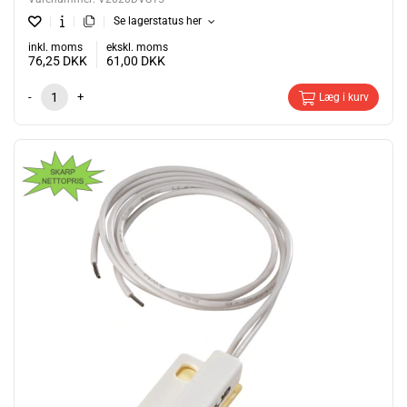
Se lagerstatus her
inkl. moms
ekskl. moms
76,25
DKK
61,00
DKK
-
+
Læg i kurv