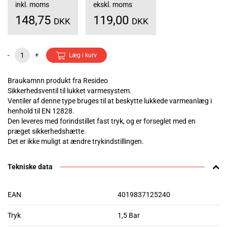
inkl. moms
ekskl. moms
148,75
119,00
DKK
DKK
-
+
Læg i kurv
Braukamnn produkt fra Resideo
Sikkerhedsventil til lukket varmesystem.
Ventiler af denne type bruges til at beskytte lukkede varmeanlæg i
henhold til EN 12828.
Den leveres med forindstillet fast tryk, og er forseglet med en
præget sikkerhedshætte.
Det er ikke muligt at ændre trykindstillingen.
Tekniske data
EAN
4019837125240
Tryk
1,5 Bar