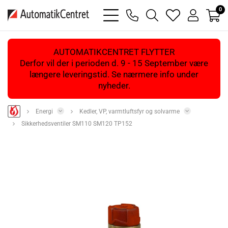
0
bars
phone
magnifying
heart
user
light
light
glass
light
light
light
AUTOMATIKCENTRET FLYTTER
Derfor vil der i perioden d. 9 - 15 September være
længere leveringstid. Se nærmere info under
nyheder.
Energi
Kedler, VP, varmtluftsfyr og solvarme
Sikkerhedsventiler SM110 SM120 TP152