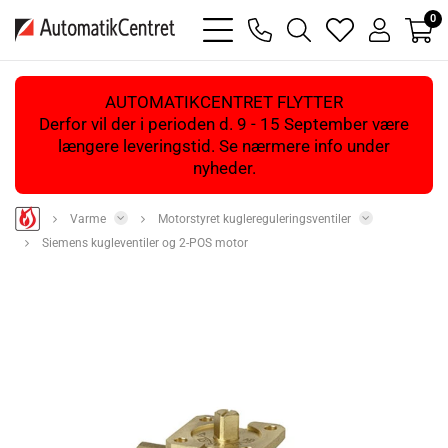
0
bars
phone
magnifying
heart
user
light
light
glass
light
light
light
AUTOMATIKCENTRET FLYTTER
Derfor vil der i perioden d. 9 - 15 September være
længere leveringstid. Se nærmere info under
nyheder.
Varme
Motorstyret kuglereguleringsventiler
Siemens kugleventiler og 2-POS motor