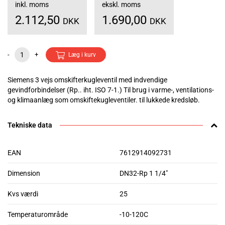
inkl. moms
ekskl. moms
2.112,50
1.690,00
DKK
DKK
-
+
Læg i kurv
Siemens 3 vejs omskifterkugleventil med indvendige
gevindforbindelser (Rp.. iht. ISO 7-1.) Til brug i varme-, ventilations-
og klimaanlæg som omskiftekugleventiler. til lukkede kredsløb.
Tekniske data
EAN
7612914092731
Dimension
DN32-Rp 1 1/4"
Kvs værdi
25
Temperaturområde
-10-120C