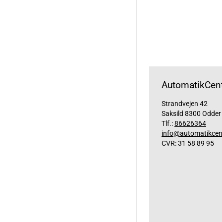
AutomatikCent
Strandvejen 42
Saksild 8300 Odder
Tlf.:
86626364
info@automatikcen
CVR: 31 58 89 95