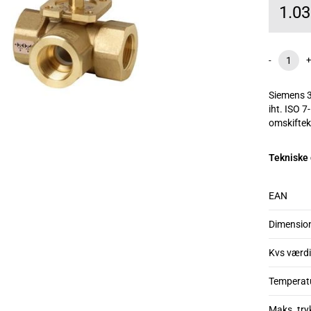
1.0
-
+
Siemens 3
iht. ISO 7
omskifteku
Tekniske
EAN
Dimensio
Kvs værdi
Temperat
Maks. try