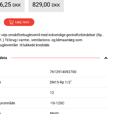
36,25
829,00
DKK
DKK
Læg i kurv
 vejs omskifterkugleventil med indvendige gevindforbindelser (Rp..
-1.) Til brug i varme-, ventilations- og klimaanlæg som
gleventiler. til lukkede kredsløb.
 data
7612914092700
n
DN15-Rp 1/2"
12
urområde
-10-120C
k
PN40