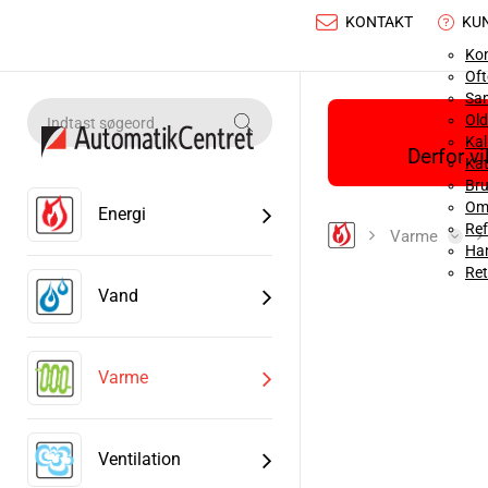
KONTAKT
KU
Ko
Oft
Sa
Old
Ka
Derfor v
Kat
Bru
Om
Energi
Ref
Varme
Han
Ret
Vand
Varme
Ventilation