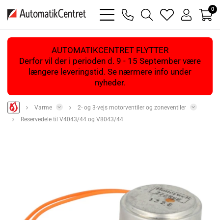
0
bars
phone
magnifying
heart
user
light
light
glass
light
light
light
AUTOMATIKCENTRET FLYTTER
Derfor vil der i perioden d. 9 - 15 September være
længere leveringstid. Se nærmere info under
nyheder.
Varme
2- og 3-vejs motorventiler og zoneventiler
Reservedele til V4043/44 og V8043/44