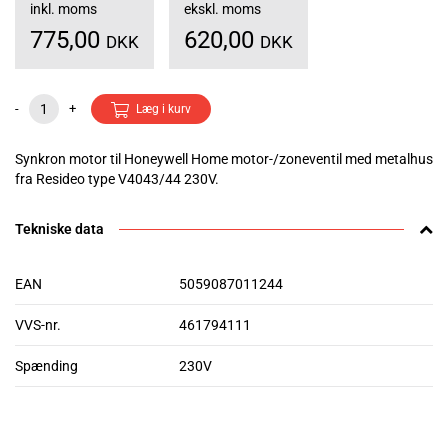
inkl. moms
ekskl. moms
775,00
620,00
DKK
DKK
-
+
Læg i kurv
Synkron motor til Honeywell Home motor-/zoneventil med metalhus
fra Resideo type V4043/44 230V.
Tekniske data
EAN
5059087011244
VVS-nr.
461794111
Spænding
230V