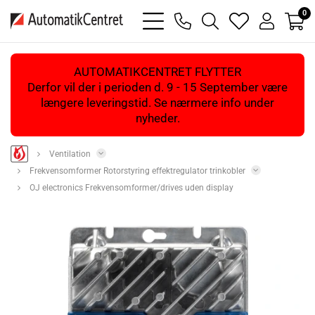
0
bars
phone
magnifying
heart
user
light
light
glass
light
light
light
AUTOMATIKCENTRET FLYTTER
Derfor vil der i perioden d. 9 - 15 September være
længere leveringstid. Se nærmere info under
nyheder.
Ventilation
Frekvensomformer Rotorstyring effektregulator trinkobler
OJ electronics Frekvensomformer/drives uden display