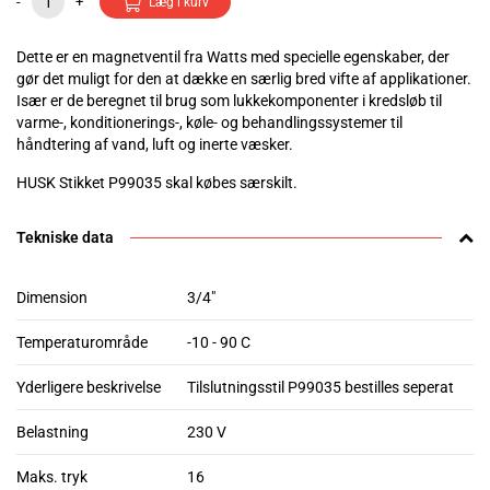
-
+
Læg i kurv
Dette er en magnetventil fra Watts med specielle egenskaber, der
gør det muligt for den at dække en særlig bred vifte af applikationer.
Især er de beregnet til brug som lukkekomponenter i kredsløb til
varme-, konditionerings-, køle- og behandlingssystemer til
håndtering af vand, luft og inerte væsker.
HUSK Stikket P99035 skal købes særskilt.
Tekniske data
Dimension
3/4"
Temperaturområde
-10 - 90 C
Yderligere beskrivelse
Tilslutningsstil P99035 bestilles seperat
Belastning
230 V
Maks. tryk
16