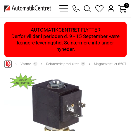
0
bars
phone
magnifying
heart
user
light
light
glass
light
light
light
AUTOMATIKCENTRET FLYTTER
Derfor vil der i perioden d. 9 - 15 September være
længere leveringstid. Se nærmere info under
nyheder.
Varme
Relaterede produkter
Magnetventiler 850T