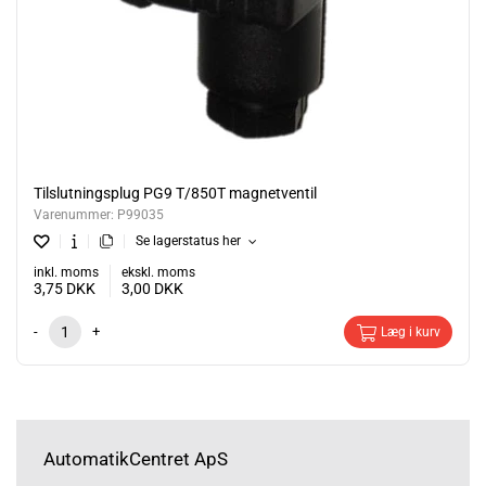
Tilslutningsplug PG9 T/850T magnetventil
Varenummer:
P99035
Se lagerstatus her
inkl. moms
ekskl. moms
3,75
DKK
3,00
DKK
-
+
Læg i kurv
AutomatikCentret ApS