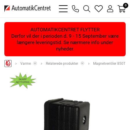
0
bars
phone
magnifying
heart
user
light
light
glass
light
light
light
AUTOMATIKCENTRET FLYTTER
Derfor vil der i perioden d. 9 - 15 September være
længere leveringstid. Se nærmere info under
nyheder.
Varme
Relaterede produkter
Magnetventiler 850T