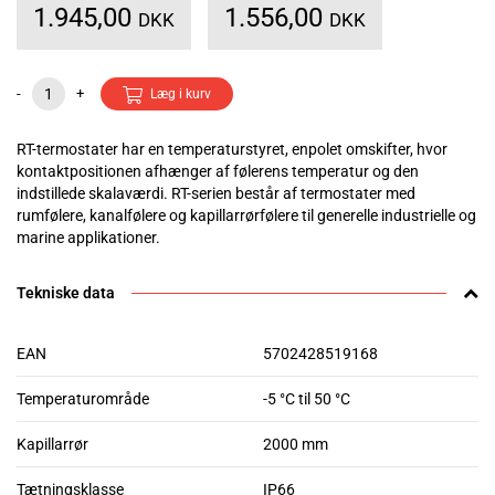
1.945,00
1.556,00
DKK
DKK
-
+
Læg i kurv
RT-termostater har en temperaturstyret, enpolet omskifter, hvor
kontaktpositionen afhænger af følerens temperatur og den
indstillede skalaværdi. RT-serien består af termostater med
rumfølere, kanalfølere og kapillarrørfølere til generelle industrielle og
marine applikationer.
Tekniske data
EAN
5702428519168
Temperaturområde
-5 °C til 50 °C
Kapillarrør
2000 mm
Tætningsklasse
IP66