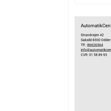
AutomatikCent
Strandvejen 42
Saksild 8300 Odder
Tlf.:
86626364
info@automatikcen
CVR: 31 58 89 95