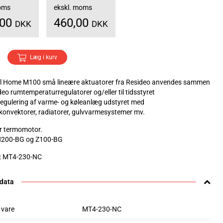
moms
ekskl. moms
,00
460,00
DKK
DKK
Læg i kurv
l Home M100 små lineære aktuatorer fra Resideo anvendes sammen
eo rumtemperaturregulatorer og/eller til tidsstyret
egulering af varme- og køleanlæg udstyret med
rkonvektorer, radiatorer, gulvvarmesystemer mv.
ær termomotor.
 H200-BG og Z100-BG
v: MT4-230-NC
 data
 vare
MT4-230-NC