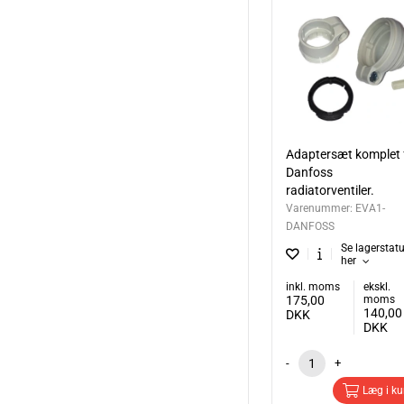
Adaptersæt komplet 
Danfoss
radiatorventiler.
Varenummer:
EVA1-
DANFOSS
Se lagerstat
her
inkl. moms
ekskl.
175,00
moms
140,00
DKK
DKK
-
+
Læg i ku