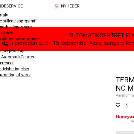
NDESERVICE
NYHEDER
ntakt
e stillede spørgsmål
marbejdspartnere
 to new
AUTOMATIKCENTRET FL
lkulationsprogrammer
il der i perioden d. 9 - 15 September være længere le
aloger
gsvejledninger
 AutomatikCentret
erencer
delsbetingelser
urnering af varer
TERM
NC M1
Varenumm