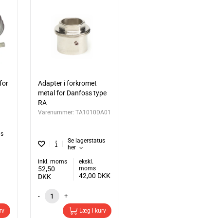
for
Adapter i forkromet
metal for Danfoss type
RA
Varenummer:
TA1010DA01
us
Se lagerstatus
her
inkl. moms
ekskl.
52,50
moms
42,00
DKK
DKK
-
+
rv
Læg i kurv