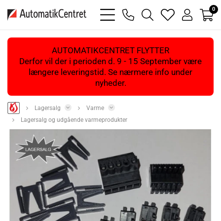
0
bars
phone
magnifying
heart
user
light
light
glass
light
light
light
AUTOMATIKCENTRET FLYTTER
Derfor vil der i perioden d. 9 - 15 September være
længere leveringstid. Se nærmere info under
nyheder.
Lagersalg
Varme
Lagersalg og udgående varmeprodukter