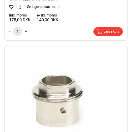
Se lagerstatus her
inkl. moms
ekskl. moms
175,00
DKK
140,00
DKK
-
+
Læg i kurv