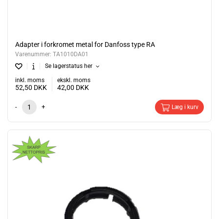
Adapter i forkromet metal for Danfoss type RA
Varenummer:
TA1010DA01
Se lagerstatus her
inkl. moms
ekskl. moms
52,50
DKK
42,00
DKK
-
+
Læg i kurv