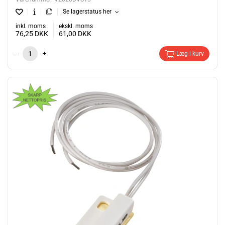
Se lagerstatus her
inkl. moms
ekskl. moms
76,25
DKK
61,00
DKK
-
+
Læg i kurv