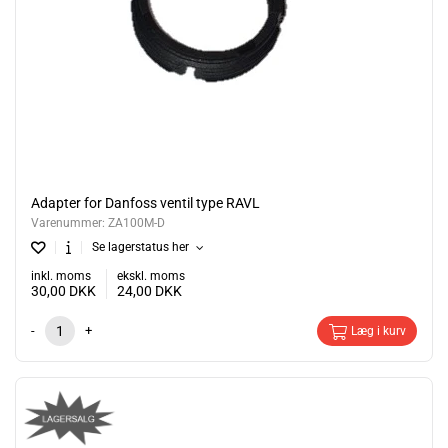
Adapter for Danfoss ventil type RAVL
Varenummer:
ZA100M-D
Se lagerstatus her
inkl. moms
ekskl. moms
30,00
DKK
24,00
DKK
-
+
Læg i kurv