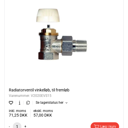
Radiatorventil vinkelløb, til fremløb
Varenummer:
V2020EVS15
Se lagerstatus her
inkl. moms
ekskl. moms
71,25
DKK
57,00
DKK
-
+
Læg i kurv