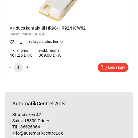
Vindues kontakt til HR90/HR92/HCW82
Varenummer:
HCA30
Se lagerstatus her
inkl. moms
ekskl. moms
461,25
DKK
369,00
DKK
-
+
Læg i kurv
AutomatikCentret ApS
Strandvejen 42
Saksild 8300 Odder
Tlf.:
86626364
info@automatikcentret.dk