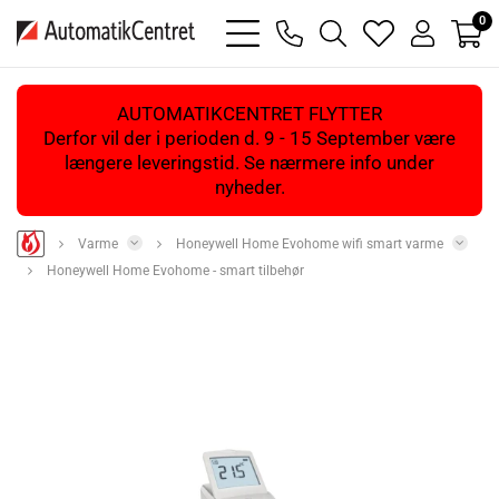
0
bars
phone
magnifying
heart
user
light
light
glass
light
light
light
AUTOMATIKCENTRET FLYTTER
Derfor vil der i perioden d. 9 - 15 September være
længere leveringstid. Se nærmere info under
nyheder.
Varme
Honeywell Home Evohome wifi smart varme
Honeywell Home Evohome - smart tilbehør