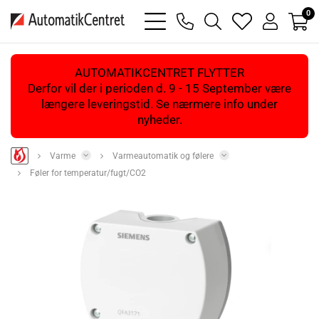
0
bars
phone
magnifying
heart
user
light
light
glass
light
light
light
AUTOMATIKCENTRET FLYTTER
Derfor vil der i perioden d. 9 - 15 September være
længere leveringstid. Se nærmere info under
nyheder.
Varme
Varmeautomatik og følere
Føler for temperatur/fugt/CO2