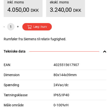
inkl. moms
ekskl. moms
4.050,00
3.240,00
DKK
DKK
-
+
Læg i kurv
Rumføler fra Siemens til relativ fugtighed.
Tekniske data
EAN
4025515617907
Dimension
80x144x39mm
Spænding
24Vac/dc
Tætningsklasse
IP65/IP40
Måle område
0-100%rH