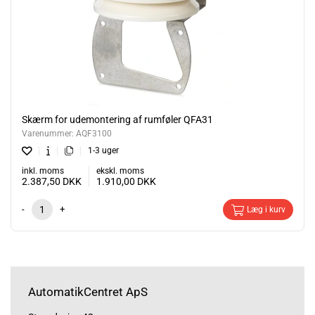
Skærm for udemontering af rumføler QFA31
Varenummer:
AQF3100
1-3 uger
inkl. moms
ekskl. moms
2.387,50
DKK
1.910,00
DKK
-
+
Læg i kurv
AutomatikCentret ApS