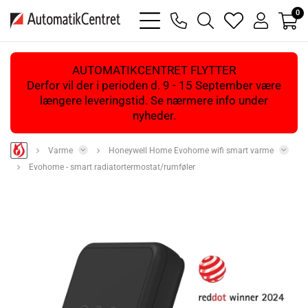
0
bars
phone
magnifying
heart
user
light
light
glass
light
light
light
AUTOMATIKCENTRET FLYTTER
Derfor vil der i perioden d. 9 - 15 September være
længere leveringstid. Se nærmere info under
nyheder.
Varme
Honeywell Home Evohome wifi smart varme
Evohome - smart radiatortermostat/rumføler