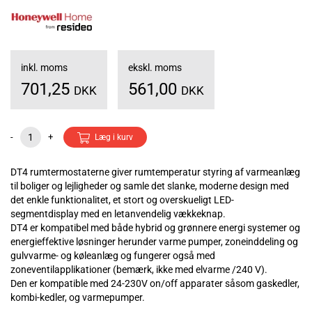
inkl. moms
ekskl. moms
701,25
561,00
DKK
DKK
-
+
Læg i kurv
DT4 rumtermostaterne giver rumtemperatur styring af varmeanlæg
til boliger og lejligheder og samle det slanke, moderne design med
det enkle funktionalitet, et stort og overskueligt LED-
segmentdisplay med en letanvendelig vækkeknap.
DT4 er kompatibel med både hybrid og grønnere energi systemer og
energieffektive løsninger herunder varme pumper, zoneinddeling og
gulvvarme- og køleanlæg og fungerer også med
zoneventilapplikationer (bemærk, ikke med elvarme /240 V).
Den er kompatible med 24-230V on/off apparater såsom gaskedler,
kombi-kedler, og varmepumper.