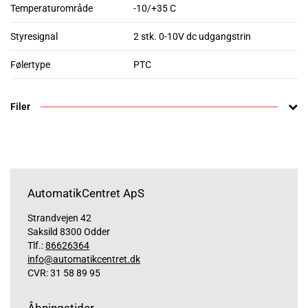
Temperaturområde
-10/+35 C
Styresignal
2 stk. 0-10V dc udgangstrin
Følertype
PTC
Filer
AutomatikCentret ApS
Strandvejen 42
Saksild 8300 Odder
Tlf.:
86626364
info@automatikcentret.dk
CVR: 31 58 89 95