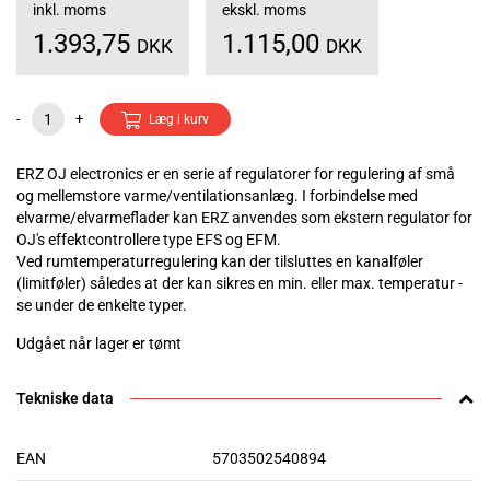
inkl. moms
ekskl. moms
1.393,75
1.115,00
DKK
DKK
-
+
Læg i kurv
ERZ OJ electronics er en serie af regulatorer for regulering af små
og mellemstore varme/ventilationsanlæg. I forbindelse med
elvarme/elvarmeflader kan ERZ anvendes som ekstern regulator for
OJ's effektcontrollere type EFS og EFM.
Ved rumtemperaturregulering kan der tilsluttes en kanalføler
(limitføler) således at der kan sikres en min. eller max. temperatur -
se under de enkelte typer.
Udgået når lager er tømt
Tekniske data
EAN
5703502540894