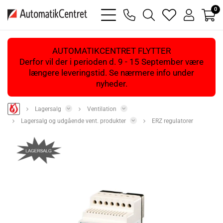
0
bars
phone
magnifying
heart
user
light
light
glass
light
light
light
AUTOMATIKCENTRET FLYTTER
Derfor vil der i perioden d. 9 - 15 September være
længere leveringstid. Se nærmere info under
nyheder.
Lagersalg
Ventilation
Lagersalg og udgående vent. produkter
ERZ regulatorer