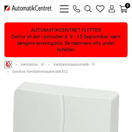
0
bars
phone
magnifying
heart
user
light
light
glass
light
light
light
AUTOMATIKCENTRET FLYTTER
Derfor vil der i perioden d. 9 - 15 September være
længere leveringstid. Se nærmere info under
nyheder.
Ventilation
Ventilationsautomatik
Danfoss Ventilationsautimatik ECL