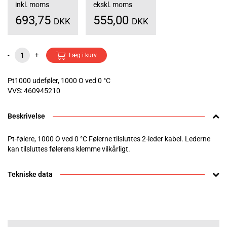
inkl. moms
ekskl. moms
693,75
555,00
DKK
DKK
-
+
Læg i kurv
Pt1000 udeføler, 1000 O ved 0 °C
VVS: 460945210
Beskrivelse
Pt-følere, 1000 O ved 0 °C Følerne tilsluttes 2-leder kabel. Lederne
kan tilsluttes følerens klemme vilkårligt.
Tekniske data