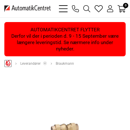
0
bars
phone
magnifying
heart
user
light
light
glass
light
light
light
AUTOMATIKCENTRET FLYTTER
Derfor vil der i perioden d. 9 - 15 September være
længere leveringstid. Se nærmere info under
nyheder.
Leverandører
Braukmann