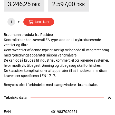
3.246,25
2.597,00
DKK
DKK
-
+
Læg i kurv
Braumann produkt fra Resideo
Kontrollerbar kontraventil EA-type, add-on til trykreducerende
ventiler og filtre.
Kontraventiler af denne type er særligt velegnede til integreret brug
med rørledningsapparater såsom vandmålere.
De kan også bruges til industriel, kommerciel og lignende systemer,
hvor modtryk, tilbagestrømning og tilbagesug skal forhindres.
De klassiske komplikationer af apparater til at imødekomme disse
kravene er specificeret i EN 1717.
Benyttes ofte i forbindelse med slangevindere i brandskabe.
Tekniske data
EAN
4019837020651