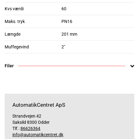
Kvs værdi
60
Maks. tryk
PN16
Længde
201 mm
Muffegevind
2"
Filer
AutomatikCentret ApS
Strandvejen 42
Saksild 8300 Odder
Tlf.:
86626364
info@automatikcentret.dk