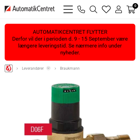
0
bars
phone
magnifying
heart
user
light
light
glass
light
light
light
AUTOMATIKCENTRET FLYTTER
Derfor vil der i perioden d. 9 - 15 September være
længere leveringstid. Se nærmere info under
nyheder.
Leverandører
Braukmann