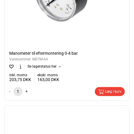
Manometer til eftermontering 0-4 bar
Varenummer:
M07M-A4
Se lagerstatus her
inkl. moms
ekskl. moms
203,75
DKK
163,00
DKK
-
+
Læg i kurv