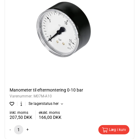
Manometer til eftermontering 0-10 bar
Varenummer:
M07M-A10
Se lagerstatus her
inkl. moms
ekskl. moms
207,50
DKK
166,00
DKK
-
+
Læg i kurv