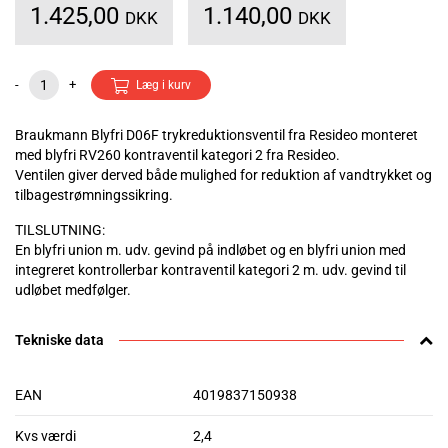
1.425,00
1.140,00
DKK
DKK
-
+
Læg i kurv
Braukmann Blyfri D06F trykreduktionsventil fra Resideo monteret
med blyfri RV260 kontraventil kategori 2 fra Resideo.
Ventilen giver derved både mulighed for reduktion af vandtrykket og
tilbagestrømningssikring.
TILSLUTNING:
En blyfri union m. udv. gevind på indløbet og en blyfri union med
integreret kontrollerbar kontraventil kategori 2 m. udv. gevind til
udløbet medfølger.
Tekniske data
EAN
4019837150938
Kvs værdi
2,4