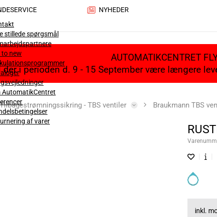
NDESERVICE
NYHEDER
ntakt
e stillede spørgsmål
marbejdspartnere
 to new
AUTOMATIKCENTRET FL
lkulationsprogrammer
il der i perioden d. 9 - 15 September være længere le
aloger
gsvejledninger
 AutomatikCentret
erencer
Tilbagestrømningssikring - TBS ventiler
Braukmann TBS ven
delsbetingelser
urnering af varer
RUSTF
Varenumm
inkl. 