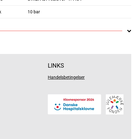
k
10 bar
LINKS
Handelsbetingelser