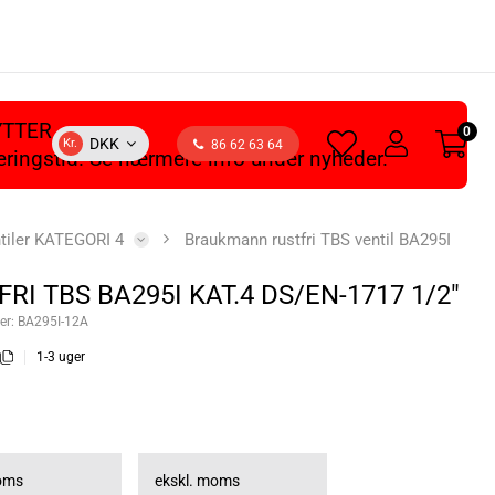
YTTER
0
heart
user
DKK
Kr.
86 62 63 64
veringstid. Se nærmere info under nyheder.
light
light
tiler KATEGORI 4
Braukmann rustfri TBS ventil BA295I
RI TBS BA295I KAT.4 DS/EN-1717 1/2"
er:
BA295I-12A
1-3 uger
moms
ekskl. moms