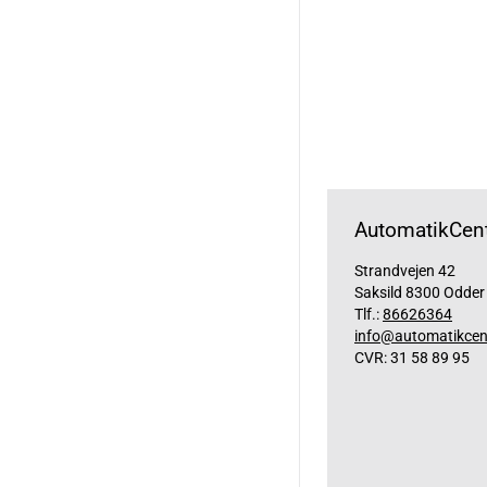
AutomatikCent
Strandvejen 42
Saksild 8300 Odder
Tlf.:
86626364
info@automatikcen
CVR: 31 58 89 95