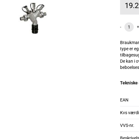
19.
-
+
Braukmann
type er e
tilbagesug
De kan i 
beboelses
Tekniske
EAN
Kvs værdi
VVS-nr.
Beskrivel