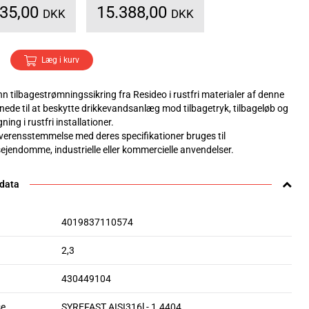
235,00
15.388,00
DKK
DKK
Læg i kurv
 tilbagestrømningssikring fra Resideo i rustfri materialer af denne
gnede til at beskytte drikkevandsanlæg mod tilbagetryk, tilbageløb og
ning i rustfri installationer.
overensstemmelse med deres specifikationer bruges til
ejendomme, industrielle eller kommercielle anvendelser.
 data
4019837110574
2,3
430449104
se
SYREFAST AISI316l - 1.4404