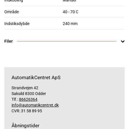
Indkobling
Manuel
Område
40 - 70 C
Indstiksdybde
240 mm
Filer
AutomatikCentret ApS
Strandvejen 42
Saksild 8300 Odder
Tlf.:
86626364
info@automatikcentret.dk
CVR: 31 58 89 95
Åbningstider