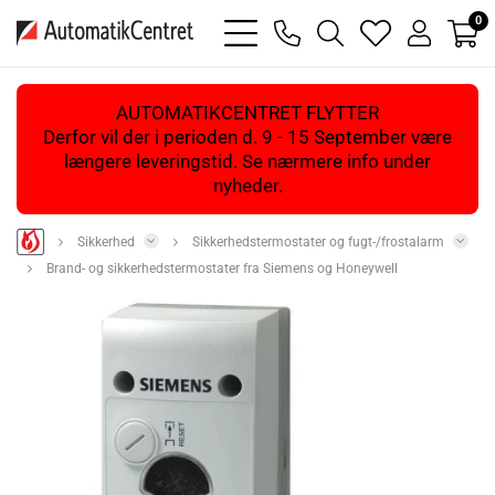
0
bars
phone
magnifying
heart
user
light
light
glass
light
light
light
AUTOMATIKCENTRET FLYTTER
Derfor vil der i perioden d. 9 - 15 September være
længere leveringstid. Se nærmere info under
nyheder.
Sikkerhed
Sikkerhedstermostater og fugt-/frostalarm
Brand- og sikkerhedstermostater fra Siemens og Honeywell