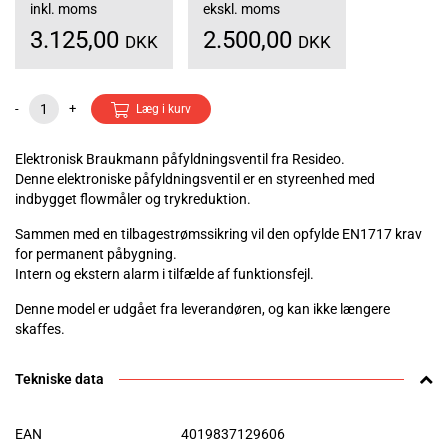
inkl. moms
ekskl. moms
3.125,00
2.500,00
DKK
DKK
-
+
Læg i kurv
Elektronisk Braukmann påfyldningsventil fra Resideo.
Denne elektroniske påfyldningsventil er en styreenhed med
indbygget flowmåler og trykreduktion.
Sammen med en tilbagestrømssikring vil den opfylde EN1717 krav
for permanent påbygning.
Intern og ekstern alarm i tilfælde af funktionsfejl.
Denne model er udgået fra leverandøren, og kan ikke længere
skaffes.
Tekniske data
EAN
4019837129606