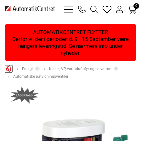
0
bars
phone
magnifying
heart
user
light
light
glass
light
light
light
AUTOMATIKCENTRET FLYTTER
Derfor vil der i perioden d. 9 - 15 September være
længere leveringstid. Se nærmere info under
nyheder.
Energi
Kedler, VP, varmtluftsfyr og solvarme
Automatiske påfyldningsventiler