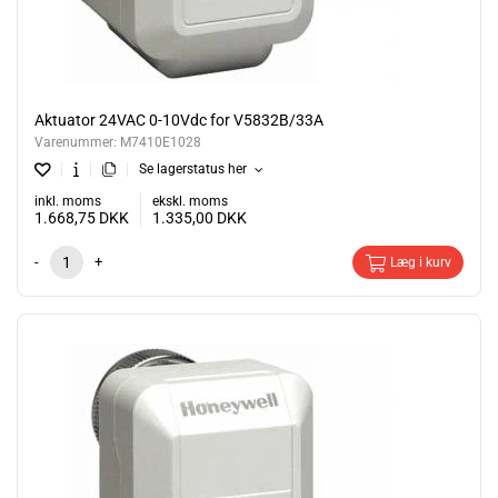
Aktuator 24VAC 0-10Vdc for V5832B/33A
Varenummer:
M7410E1028
Se lagerstatus her
inkl. moms
ekskl. moms
1.668,75
DKK
1.335,00
DKK
-
+
Læg i kurv