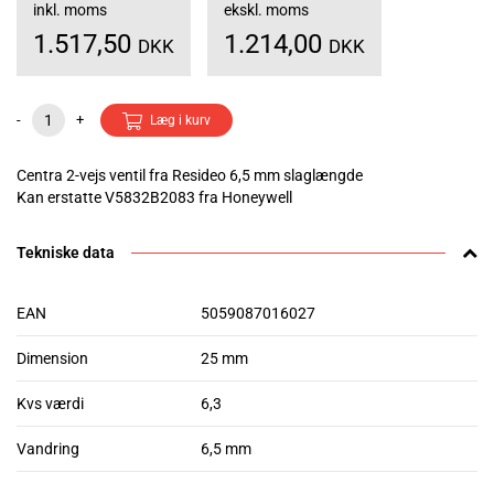
inkl. moms
ekskl. moms
1.517,50
1.214,00
DKK
DKK
-
+
Læg i kurv
Centra 2-vejs ventil fra Resideo 6,5 mm slaglængde
Kan erstatte V5832B2083 fra Honeywell
Tekniske data
EAN
5059087016027
Dimension
25 mm
Kvs værdi
6,3
Vandring
6,5 mm