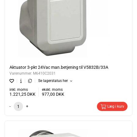
Aktuator 3-pkt 24Vac man.betjening til V5832B/33A
Varenummer:
M6410C2031
Se lagerstatus her
inkl. moms
ekskl. moms
1.221,25
DKK
977,00
DKK
-
+
Læg i kurv