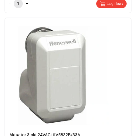
-
+
Læg i kurv
Aktuator 3-pkt 24VAC til V5832B/33A