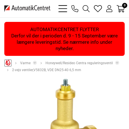
0
bars
phone
magnifying
heart
user
light
light
glass
light
light
light
AUTOMATIKCENTRET FLYTTER
Derfor vil der i perioden d. 9 - 15 September være
længere leveringstid. Se nærmere info under
nyheder.
Varme
Honeywell/Resideo Centra reguleringsventil
2-vejs ventiler,V5832B, VDE DN25-40 6,5 mm