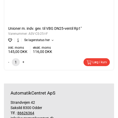
Unioner m. indv. gev. til VBG DN25-ventil Rp1"
Varenummer:
ASV-CS-25-I-F
Se lagerstatus her
inkl. moms
ekskl. moms
145,00
DKK
116,00
DKK
-
+
Læg i kurv
AutomatikCentret ApS
Strandvejen 42
Saksild 8300 Odder
Tlf.:
86626364