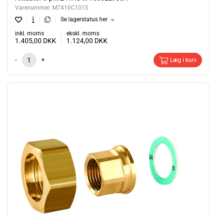
Varenummer:
M7410C1015
Se lagerstatus her
inkl. moms
ekskl. moms
1.405,00
DKK
1.124,00
DKK
-
+
Læg i kurv