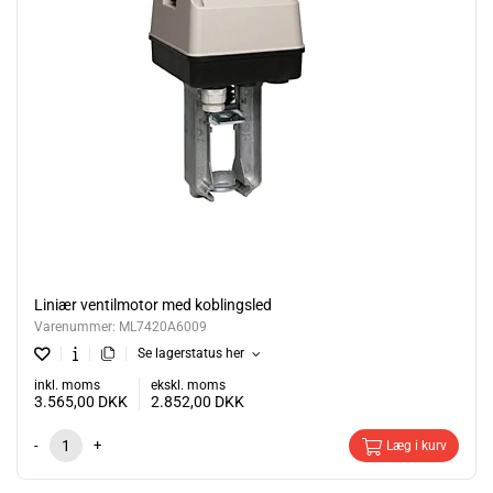
Liniær ventilmotor med koblingsled
Varenummer:
ML7420A6009
Se lagerstatus her
inkl. moms
ekskl. moms
3.565,00
DKK
2.852,00
DKK
-
+
Læg i kurv