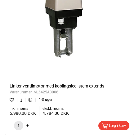
Liniær ventilmotor med koblingsled, stem extends
Varenummer:
ML6425A3006
1-3 uger
inkl. moms
ekskl. moms
5.980,00
DKK
4.784,00
DKK
-
+
Læg i kurv