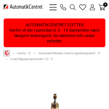
0
bars
phone
magnifying
heart
user
light
light
glass
light
light
light
AUTOMATIKCENTRET FLYTTER
Derfor vil der i perioden d. 9 - 15 September være
længere leveringstid. Se nærmere info under
nyheder.
Varme
Honeywell/Resideo Centra reguleringsventil
2-vejs Reguleringsventiler 1/2 - 2"