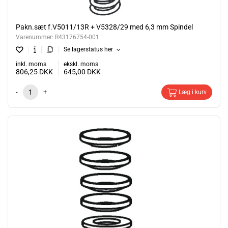
Pakn.sæt f.V5011/13R + V5328/29 med 6,3 mm Spindel
Varenummer:
R43176754-001
Se lagerstatus her
inkl. moms
ekskl. moms
806,25
DKK
645,00
DKK
-
+
Læg i kurv