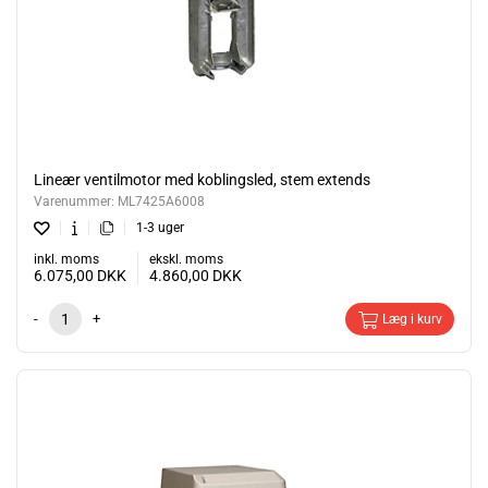
Lineær ventilmotor med koblingsled, stem extends
Varenummer:
ML7425A6008
1-3 uger
inkl. moms
ekskl. moms
6.075,00
DKK
4.860,00
DKK
-
+
Læg i kurv