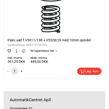
Pakn.sæt f.V5011/13R + V5328/29 med 10mm spindel
Varenummer:
R43176754-002
Se lagerstatus her
inkl. moms
ekskl. moms
561,25
DKK
449,00
DKK
-
+
Læg i kurv
AutomatikCentret ApS
Strandvejen 42