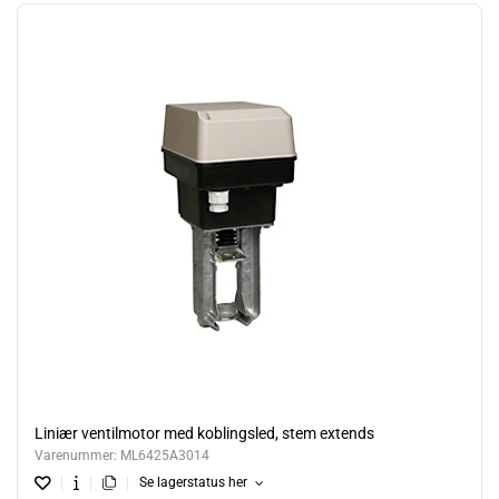
Liniær ventilmotor med koblingsled, stem extends
Varenummer:
ML6425A3014
Se lagerstatus her