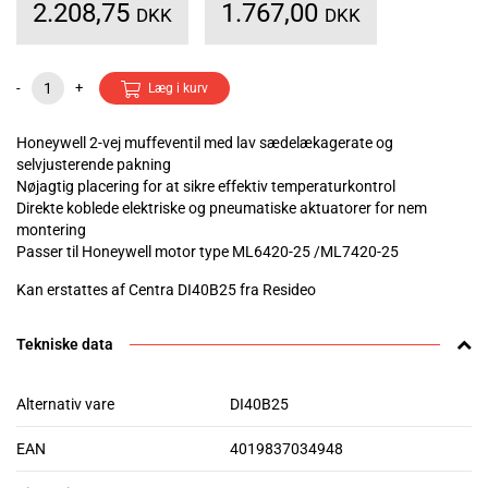
2.208,75
1.767,00
DKK
DKK
-
+
Læg i kurv
Honeywell 2-vej muffeventil med lav sædelækagerate og
selvjusterende pakning
Nøjagtig placering for at sikre effektiv temperaturkontrol
Direkte koblede elektriske og pneumatiske aktuatorer for nem
montering
Passer til Honeywell motor type ML6420-25 /ML7420-25
Kan erstattes af Centra DI40B25 fra Resideo
Tekniske data
Alternativ vare
DI40B25
EAN
4019837034948