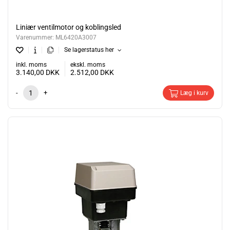
Liniær ventilmotor og koblingsled
Varenummer:
ML6420A3007
Se lagerstatus her
inkl. moms
ekskl. moms
3.140,00
DKK
2.512,00
DKK
-
+
Læg i kurv