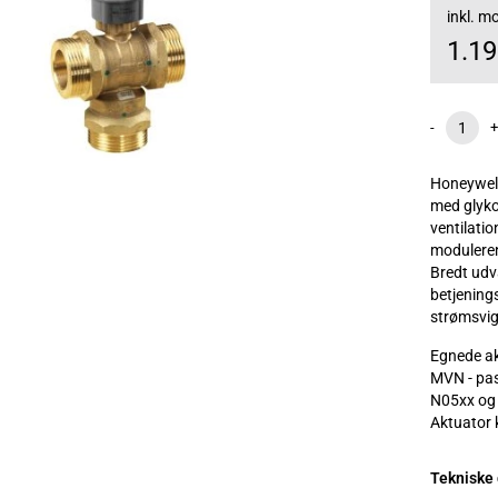
inkl. 
1.1
-
+
Honeywell
med glykol
ventilatio
moduleren
Bredt udva
betjenings
strømsvig
Egnede ak
MVN - pas
N05xx og 
Aktuator k
Tekniske