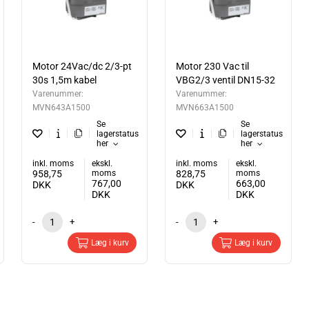
Motor 24Vac/dc 2/3-pt
Motor 230 Vac til
30s 1,5m kabel
VBG2/3 ventil DN15-32
Varenummer:
Varenummer:
MVN643A1500
MVN663A1500
Se
Se
lagerstatus
lagerstatus
her
her
inkl. moms
ekskl.
inkl. moms
ekskl.
958,75
moms
828,75
moms
767,00
663,00
DKK
DKK
DKK
DKK
-
+
-
+
Læg i kurv
Læg i kurv