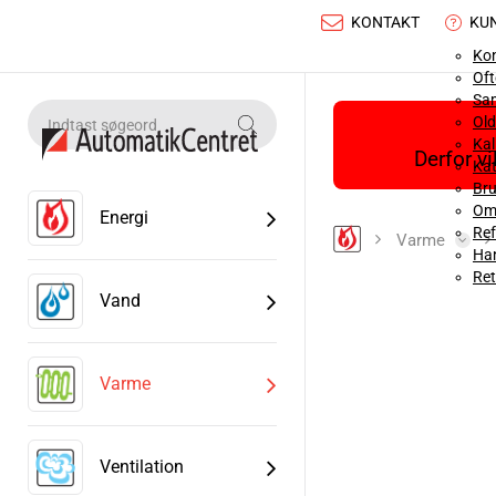
KONTAKT
KU
Ko
Oft
Sa
Old
Ka
Derfor v
Kat
Bru
Om
Energi
Ref
Varme
Han
Ret
Vand
Varme
Ventilation