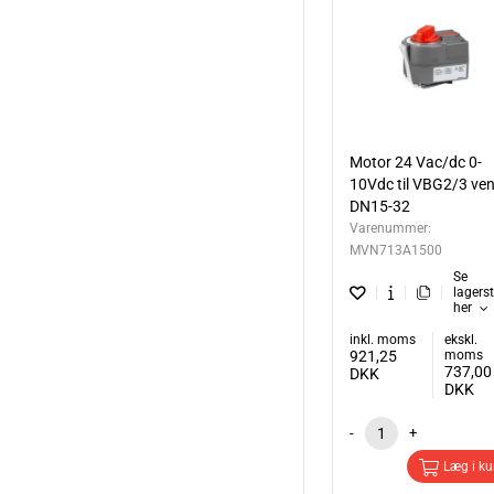
Motor 24 Vac/dc 0-
10Vdc til VBG2/3 vent
DN15-32
Varenummer:
MVN713A1500
Se
lagers
her
inkl. moms
ekskl.
921,25
moms
737,00
DKK
DKK
-
+
Læg i ku