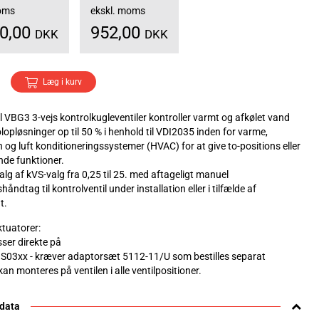
moms
ekskl. moms
90,00
952,00
DKK
DKK
Læg i kurv
 VBG3 3-vejs kontrolkugleventiler kontroller varmt og afkølet vand
opløsninger op til 50 % i henhold til VDI2035 inden for varme,
n og luft konditioneringssystemer (HVAC) for at give to-positions eller
de funktioner.
lg af kVS-valg fra 0,25 til 25. med aftageligt manuel
håndtag til kontrolventil under installation eller i tilfælde af
t.
tuatorer:
ser direkte på
S03xx - kræver adaptorsæt 5112-11/U som bestilles separat
an monteres på ventilen i alle ventilpositioner.
 data