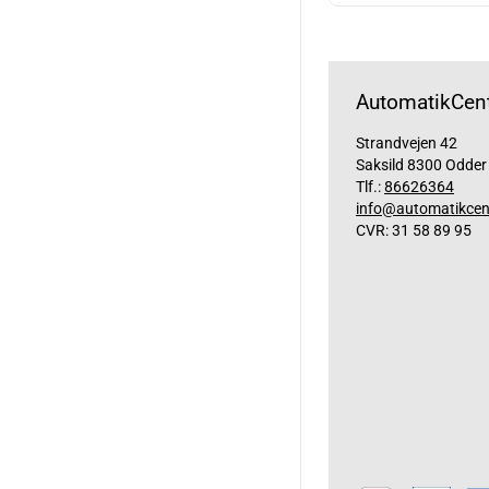
AutomatikCent
Strandvejen 42
Saksild 8300 Odder
Tlf.:
86626364
info@automatikcen
CVR: 31 58 89 95