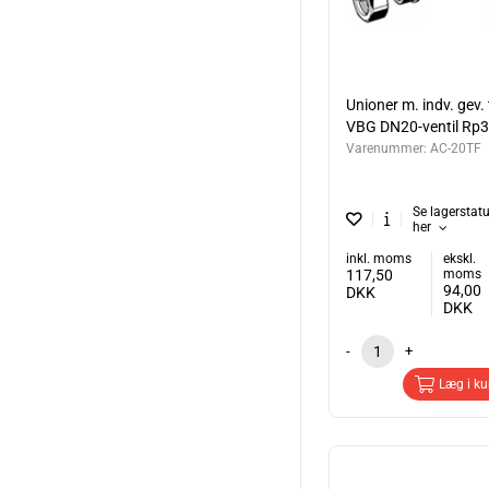
Unioner m. indv. gev. t
VBG DN20-ventil Rp3
Varenummer:
AC-20TF
Se lagerstat
her
inkl. moms
ekskl.
117,50
moms
94,00
DKK
DKK
-
+
Læg i ku