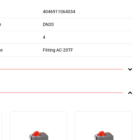
4046911064034
n
DN20
4
se
Fitting AC-20TF