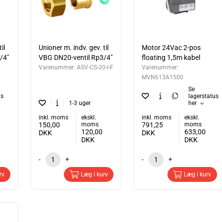
il
Unioner m. indv. gev. til
Motor 24Vac 2-pos
/4"
VBG DN20-ventil Rp3/4"
floating 1,5m kabel
Varenummer:
ASV-CS-20-I-F
Varenummer:
MVN613A1500
Se
us
lagerstatus
1-3 uger
her
inkl. moms
ekskl.
inkl. moms
ekskl.
150,00
moms
791,25
moms
120,00
633,00
DKK
DKK
DKK
DKK
-
+
-
+
rv
Læg i kurv
Læg i kurv