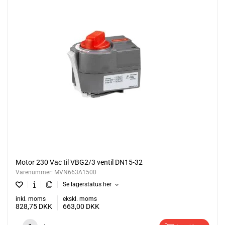
Motor 230 Vac til VBG2/3 ventil DN15-32
Varenummer:
MVN663A1500
Se lagerstatus her
inkl. moms
ekskl. moms
828,75
DKK
663,00
DKK