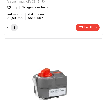
Varenummer:
ASV-CS-15-I-FX
Se lagerstatus her
inkl. moms
ekskl. moms
82,50
DKK
66,00
DKK
-
+
Læg i kurv