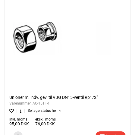
Unioner m. indv. gev. til VBG DN15-ventil Rp1/2"
Varenummer:
AC-15TF-1
Se lagerstatus her
inkl. moms
ekskl. moms
95,00
DKK
76,00
DKK