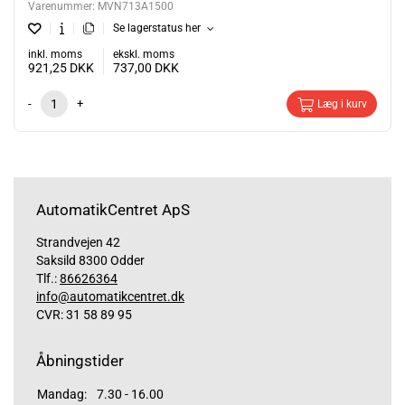
Varenummer:
MVN713A1500
Se lagerstatus her
inkl. moms
ekskl. moms
921,25
DKK
737,00
DKK
-
+
Læg i kurv
AutomatikCentret ApS
Strandvejen 42
Saksild 8300 Odder
Tlf.:
86626364
info@automatikcentret.dk
CVR: 31 58 89 95
Åbningstider
Mandag:
7.30 - 16.00