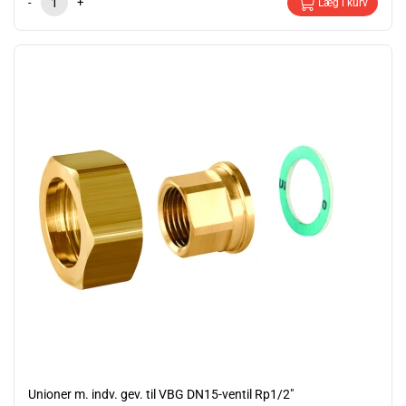
-
+
Læg i kurv
Unioner m. indv. gev. til VBG DN15-ventil Rp1/2"