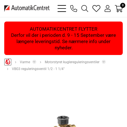
0
bars
phone
magnifying
heart
user
light
light
glass
light
light
light
AUTOMATIKCENTRET FLYTTER
Derfor vil der i perioden d. 9 - 15 September være
længere leveringstid. Se nærmere info under
nyheder.
Varme
Motorstyret kuglereguleringsventiler
VBG3 reguleringsventil 1/2 - 1 1/4"