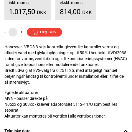
inkl. moms
ekskl. moms
1.017,50
814,00
DKK
DKK
-
+
Læg i kurv
Honeywell VBG3 3-vejs kontrolkugleventiler kontroller varmt og
afkølet vand med glykolopløsninger op til 50 % i henhold til VDI2035
inden for varme, ventilation og luft konditioneringssystemer (HVAC)
for at give to-positions eller modulerende funktioner.
Bredt udvalg af kVS-valg fra 0,25 til 25. med aftageligt manuel
betjeningshåndtag til kontrolventil under installation eller i tilfælde
af strømsvigt.
Egnede aktuatorer:
MVN - passer direkte på
N05xx og S03xx - kræver adaptorsæt 5112-11/U som bestilles
separat
Aktuator kan monteres på ventilen i alle ventilpositioner.
Tekniske data