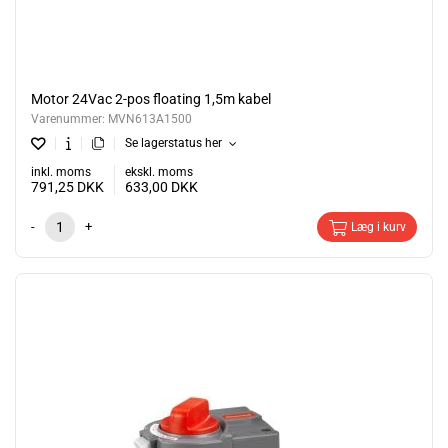
Motor 24Vac 2-pos floating 1,5m kabel
Varenummer:
MVN613A1500
Se lagerstatus her
inkl. moms
ekskl. moms
791,25
DKK
633,00
DKK
-
+
Læg i kurv