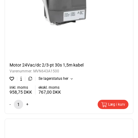
Motor 24Vac/dc 2/3-pt 30s 1,5m kabel
Varenummer:
MVN643A1500
Se lagerstatus her
inkl. moms
ekskl. moms
958,75
DKK
767,00
DKK
-
+
Læg i kurv