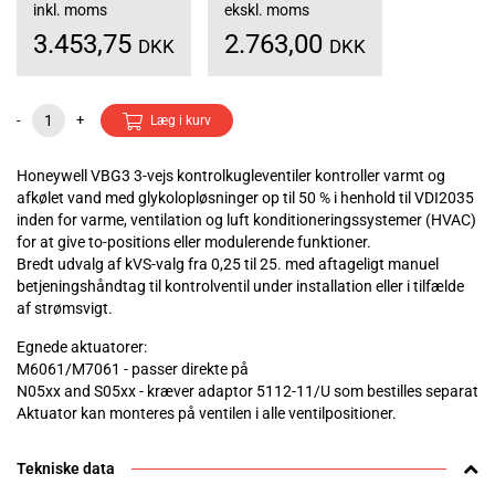
inkl. moms
ekskl. moms
3.453,75
2.763,00
DKK
DKK
-
+
Læg i kurv
Honeywell VBG3 3-vejs kontrolkugleventiler kontroller varmt og
afkølet vand med glykolopløsninger op til 50 % i henhold til VDI2035
inden for varme, ventilation og luft konditioneringssystemer (HVAC)
for at give to-positions eller modulerende funktioner.
Bredt udvalg af kVS-valg fra 0,25 til 25. med aftageligt manuel
betjeningshåndtag til kontrolventil under installation eller i tilfælde
af strømsvigt.
Egnede aktuatorer:
M6061/M7061 - passer direkte på
N05xx and S05xx - kræver adaptor 5112-11/U som bestilles separat
Aktuator kan monteres på ventilen i alle ventilpositioner.
Tekniske data