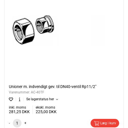
Unioner m. indvendigt gev. til DN40-ventil Rp11/2"
Varenummer:
AC-40TF
Se lagerstatus her
inkl. moms
ekskl. moms
281,25
DKK
225,00
DKK
-
+
Læg i kurv