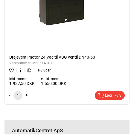
Drejeventilmotor 24 Vac til VBG ventil DN40-50
Varenummer:
M6061A1013
1-3 uger
inkl. moms
ekskl. moms
1.937,50
DKK
1.550,00
DKK
-
+
Læg i kurv
AutomatikCentret ApS