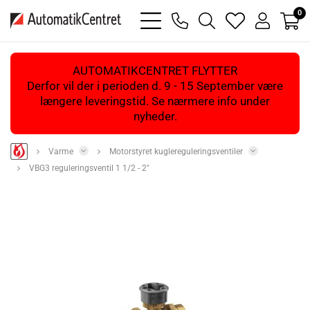
0
bars
phone
magnifying
heart
user
light
light
glass
light
light
light
AUTOMATIKCENTRET FLYTTER
Derfor vil der i perioden d. 9 - 15 September være
længere leveringstid. Se nærmere info under
nyheder.
Varme
Motorstyret kuglereguleringsventiler
VBG3 reguleringsventil 1 1/2 - 2"