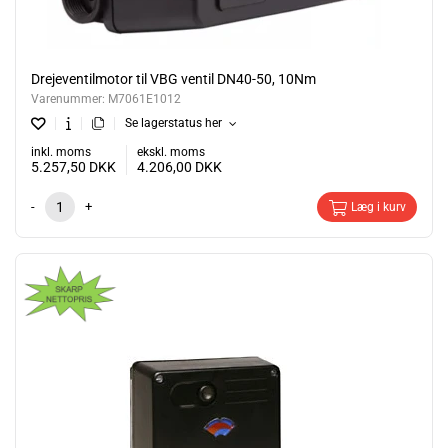
Drejeventilmotor til VBG ventil DN40-50, 10Nm
Varenummer:
M7061E1012
Se lagerstatus her
inkl. moms
ekskl. moms
5.257,50
DKK
4.206,00
DKK
-
+
Læg i kurv