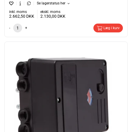
Se lagerstatus her
inkl. moms
ekskl. moms
2.662,50
DKK
2.130,00
DKK
-
+
Læg i kurv