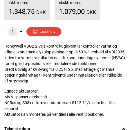
inkl. moms
ekskl. moms
1.348,75
1.079,00
DKK
DKK
-
+
Læg i kurv
Honeywell VBG2 2-vejs kontrolkugleventiler kontroller varmt og
afkølet vand med glykolopløsninger op til 50 % i henhold til VDI2035
inden for varme, ventilation og luft konditioneringssystemer (HVAC)
for at give to-positions eller modulerende funktioner.
Bredt udvalg af kVS-valg fra 0,25 til 25. med aftageligt manuel
betjeningshåndtag til kontrolventil under installation eller i tilfælde
af strømsvigt.
Egnede aktuatorer:
MVN - passer direkte på
N05xx og S03xx - kræver adaptorsæt 5112-11/U som bestilles
separat
Aktuator kan monteres på ventilen i alle ventilpositioner.
Tekniske data