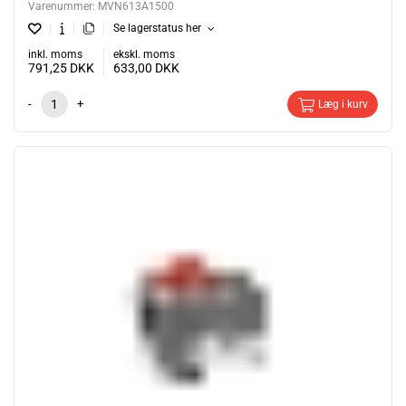
Varenummer:
MVN613A1500
Se lagerstatus her
inkl. moms
ekskl. moms
791,25
DKK
633,00
DKK
-
+
Læg i kurv