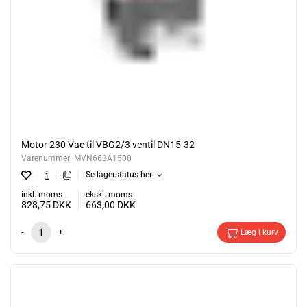
Motor 230 Vac til VBG2/3 ventil DN15-32
Varenummer:
MVN663A1500
Se lagerstatus her
inkl. moms
ekskl. moms
828,75
DKK
663,00
DKK
-
+
Læg i kurv