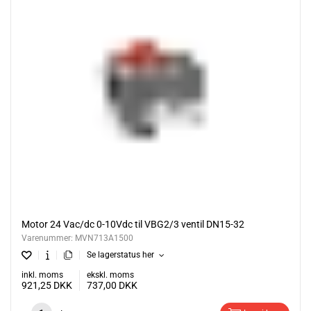
Motor 24 Vac/dc 0-10Vdc til VBG2/3 ventil DN15-32
Varenummer:
MVN713A1500
Se lagerstatus her
inkl. moms
ekskl. moms
921,25
DKK
737,00
DKK