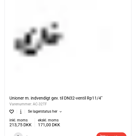
Unioner m. indvendigt gev. til DN32-ventil Rp11/4"
Varenummer:
AC-32TF
Se lagerstatus her
inkl. moms
ekskl. moms
213,75
DKK
171,00
DKK