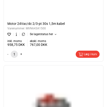
Motor 24Vac/dc 2/3-pt 30s 1,5m kabel
Varenummer:
MVN643A1500
Se lagerstatus her
inkl. moms
ekskl. moms
958,75
DKK
767,00
DKK
-
+
Læg i kurv