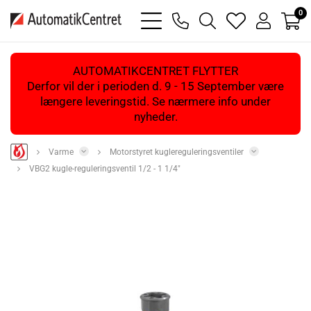
0
bars
phone
magnifying
heart
user
light
light
glass
light
light
light
AUTOMATIKCENTRET FLYTTER
Derfor vil der i perioden d. 9 - 15 September være
længere leveringstid. Se nærmere info under
nyheder.
Varme
Motorstyret kuglereguleringsventiler
VBG2 kugle-reguleringsventil 1/2 - 1 1/4"