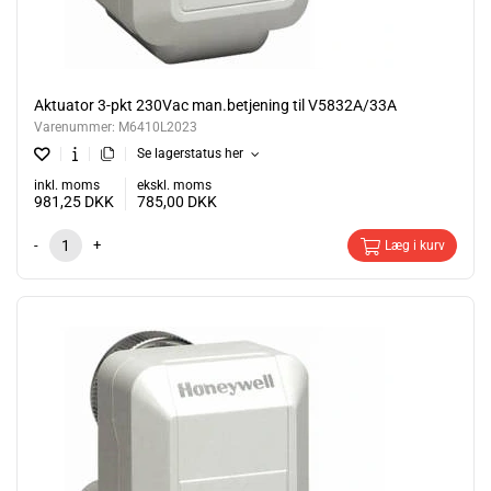
Aktuator 3-pkt 230Vac man.betjening til V5832A/33A
Varenummer:
M6410L2023
Se lagerstatus her
inkl. moms
ekskl. moms
981,25
DKK
785,00
DKK
-
+
Læg i kurv