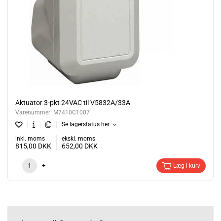
Aktuator 3-pkt 24VAC til V5832A/33A
Varenummer:
M7410C1007
Se lagerstatus her
inkl. moms
ekskl. moms
815,00
DKK
652,00
DKK
-
+
Læg i kurv