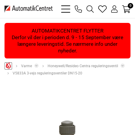
0
bars
phone
magnifying
heart
user
light
light
glass
light
light
light
AUTOMATIKCENTRET FLYTTER
Derfor vil der i perioden d. 9 - 15 September være
længere leveringstid. Se nærmere info under
nyheder.
Varme
Honeywell/Resideo Centra reguleringsventil
V5833A 3-vejs reguleringsventiler DN15-20