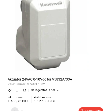
Aktuator 24VAC 0-10Vdc for V5832A/33A
Varenummer:
M7410E1002
Se lagerstatus her
inkl. moms
ekskl. moms
1.408,75
DKK
1.127,00
DKK
-
+