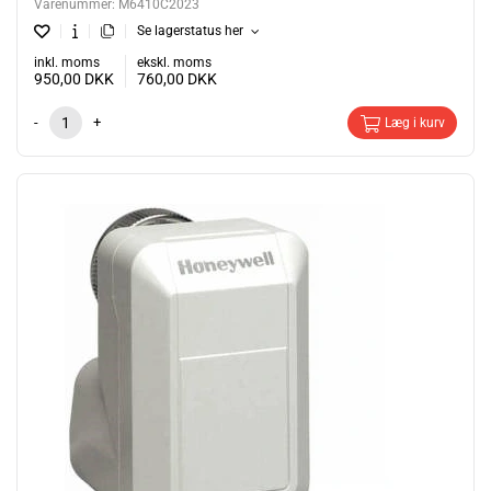
Varenummer:
M6410C2023
Se lagerstatus her
inkl. moms
ekskl. moms
950,00
DKK
760,00
DKK
-
+
Læg i kurv