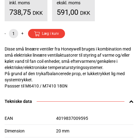
inkl. moms
ekskl. moms
738,75
591,00
DKK
DKK
-
+
Læg i kurv
Disse små lineære ventiler fra Honeywell bruges i kombination med
små elektriske lineære ventilaktuatorer til styring af varme og/eller
kølet vand til fan coil enheder, små eftervarmere/genkølere i
elektriske/elektroniske temperaturstyringssystemer.
På grund af den trykafbalancerede prop, er lukketrykket lig med
systemtrykket.
Passser til M6410 / M7410 180N
Tekniske data
EAN
4019837009595
Dimension
20 mm