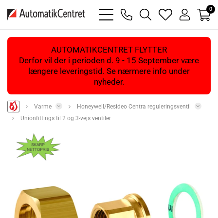
0
bars
phone
magnifying
heart
user
light
light
glass
light
light
light
AUTOMATIKCENTRET FLYTTER
Derfor vil der i perioden d. 9 - 15 September være
længere leveringstid. Se nærmere info under
nyheder.
Varme
Honeywell/Resideo Centra reguleringsventil
Unionfittings til 2 og 3-vejs ventiler