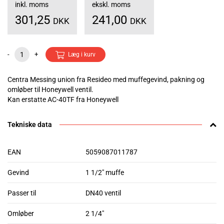
inkl. moms
ekskl. moms
301,25
241,00
DKK
DKK
-
+
Læg i kurv
Centra Messing union fra Resideo med muffegevind, pakning og
omløber til Honeywell ventil.
Kan erstatte AC-40TF fra Honeywell
Tekniske data
EAN
5059087011787
Gevind
1 1/2" muffe
Passer til
DN40 ventil
Omløber
2 1/4"