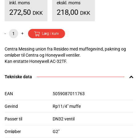
inkl. moms
ekskl. moms
272,50
218,00
DKK
DKK
-
+
Læg i kurv
Centra Messing union fra Resideo med muffegevind, pakning og
omløber til Centra og Honeywell ventiler.
Kan erstatte Honeywell AC-32TF.
Tekniske data
EAN
5059087011763
Gevind
Rp11/4" muffe
Passer til
DN32 ventil
Omløber
G2"