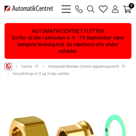
0
bars
phone
magnifying
heart
user
light
light
glass
light
light
light
AUTOMATIKCENTRET FLYTTER
Derfor vil der i perioden d. 9 - 15 September være
længere leveringstid. Se nærmere info under
nyheder.
Varme
Honeywell/Resideo Centra reguleringsventil
Unionfittings til 2 og 3-vejs ventiler