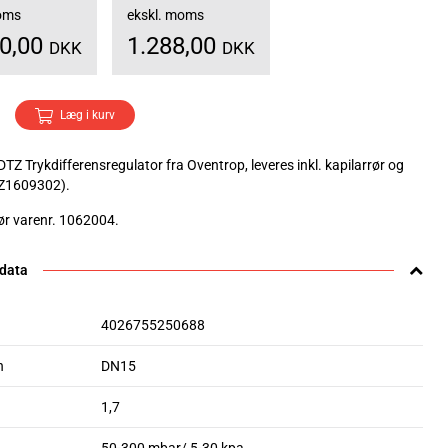
moms
ekskl. moms
10,00
1.288,00
DKK
DKK
Læg i kurv
TZ Trykdifferensregulator fra Oventrop, leveres inkl. kapilarrør og
(Z1609302).
r varenr. 1062004.
 data
4026755250688
n
DN15
1,7