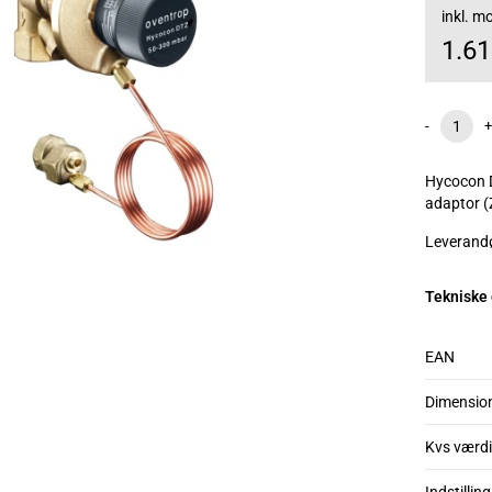
inkl. 
1.6
-
+
Hycocon D
adaptor 
Leverandø
Tekniske
EAN
Dimensio
Kvs værdi