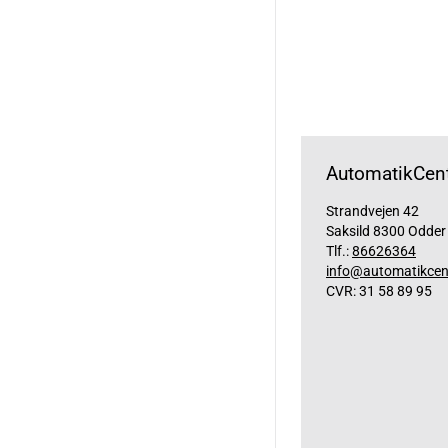
AutomatikCent
Strandvejen 42
Saksild 8300 Odder
Tlf.:
86626364
info@automatikcen
CVR: 31 58 89 95