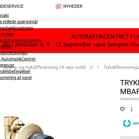
NDESERVICE
NYHEDER
ntakt
e stillede spørgsmål
marbejdspartnere
 to new
AUTOMATIKCENTRET FL
lkulationsprogrammer
il der i perioden d. 9 - 15 September være længere le
aloger
gsvejledninger
 AutomatikCentret
erencer
Streng- og trykdifferensreg.+6 vejs ventil
Trykdifferensreg
delsbetingelser
urnering af varer
TRYK
MBA
Varenumm