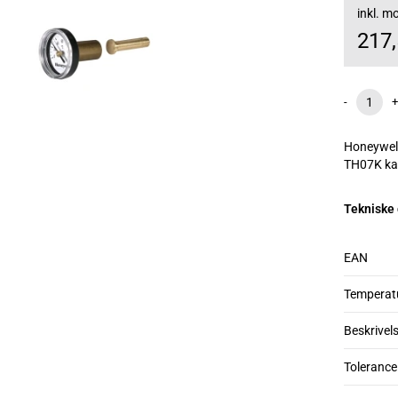
inkl. 
217
-
+
Honeywell
TH07K kan
Tekniske
EAN
Temperat
Beskrivel
Tolerance