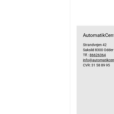
AutomatikCent
Strandvejen 42
Saksild 8300 Odder
Tlf.:
86626364
info@automatikcen
CVR: 31 58 89 95