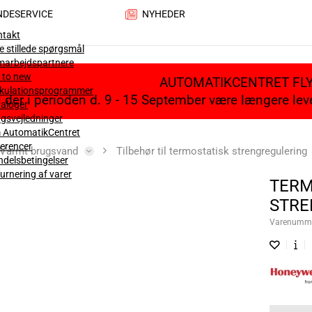
NDESERVICE
NYHEDER
ntakt
e stillede spørgsmål
marbejdspartnere
 to new
AUTOMATIKCENTRET FL
lkulationsprogrammer
il der i perioden d. 9 - 15 September være længere le
aloger
gsvejledninger
 AutomatikCentret
erencer
Varmt brugsvand
Tilbehør til termostatisk strengregulering
delsbetingelser
urnering af varer
TERM
STRE
Varenumm