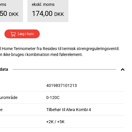
moms
ekskl. moms
,50
174,00
DKK
DKK
Læg i kurv
 Home Termometer fra Resideo til termisk strengreguleringsventil.
 ikke bruges i kombination med følerelement.
 data
4019837101213
urområde
0-120C
se
Tilbehør til Alwa Kombi 4
+2K / +5K