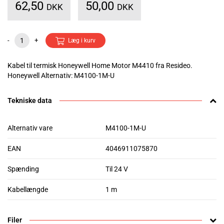
62,50
50,00
DKK
DKK
-
+
Læg i kurv
Kabel til termisk Honeywell Home Motor M4410 fra Resideo.
Honeywell Alternativ: M4100-1M-U
Tekniske data
Alternativ vare
M4100-1M-U
EAN
4046911075870
Spænding
Til 24 V
Kabellængde
1 m
Filer