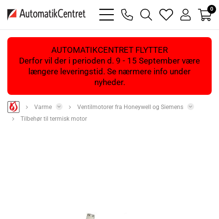
0
bars
phone
magnifying
heart
user
light
light
glass
light
light
light
AUTOMATIKCENTRET FLYTTER
Derfor vil der i perioden d. 9 - 15 September være
længere leveringstid. Se nærmere info under
nyheder.
Varme
Ventilmotorer fra Honeywell og Siemens
Tilbehør til termisk motor