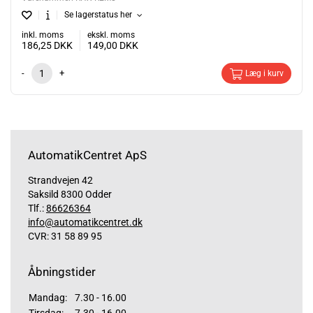
Se lagerstatus her
inkl. moms
ekskl. moms
186,25
DKK
149,00
DKK
-
+
Læg i kurv
AutomatikCentret ApS
Strandvejen 42
Saksild 8300 Odder
Tlf.:
86626364
info@automatikcentret.dk
CVR: 31 58 89 95
Åbningstider
Mandag:
7.30 - 16.00