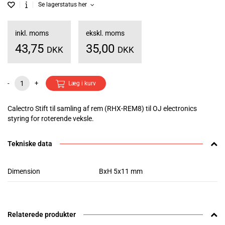
Se lagerstatus her
inkl. moms
ekskl. moms
43,75
35,00
DKK
DKK
-
+
Læg i kurv
Calectro Stift til samling af rem (RHX-REM8) til OJ electronics
styring for roterende veksle.
Tekniske data
Dimension
BxH 5x11 mm
Relaterede produkter