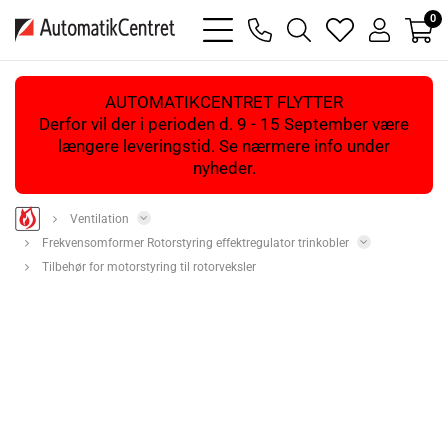
0
bars
phone
magnifying
heart
user
light
light
glass
light
light
light
AUTOMATIKCENTRET FLYTTER
Derfor vil der i perioden d. 9 - 15 September være
længere leveringstid. Se nærmere info under
nyheder.
Ventilation
Frekvensomformer Rotorstyring effektregulator trinkobler
Tilbehør for motorstyring til rotorveksler