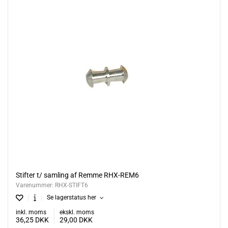
Stifter t/ samling af Remme RHX-REM6
Varenummer:
RHX-STIFT6
Se lagerstatus her
inkl. moms
ekskl. moms
36,25
DKK
29,00
DKK