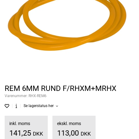
REM 6MM RUND F/RHXM+MRHX
Varenummer:
RHX-REM6
Se lagerstatus her
inkl. moms
ekskl. moms
141,25
113,00
DKK
DKK