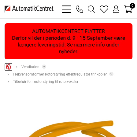
0
bars
phone
magnifying
heart
user
light
light
glass
light
light
light
AUTOMATIKCENTRET FLYTTER
Derfor vil der i perioden d. 9 - 15 September være
længere leveringstid. Se nærmere info under
nyheder.
Ventilation
Frekvensomformer Rotorstyring effektregulator trinkobler
Tilbehør for motorstyring til rotorveksler