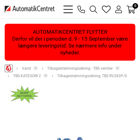
0
bars
phone
magnifying
heart
user
light
light
glass
light
light
light
AUTOMATIKCENTRET FLYTTER
Derfor vil der i perioden d. 9 - 15 September være
længere leveringstid. Se nærmere info under
nyheder.
Vand
Tilbagestrømningssikring - TBS ventiler
TBS KATEGORI 2
Tilbagestrømningssikring, TBS RV283P/S