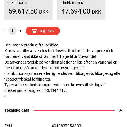
inkl. moms
ekskl. moms
59.617,50
47.694,00
DKK
DKK
-
+
Læg i kurv
Braumann produkt fra Resideo
Kontraventiler anvendes fortrinsvis til at forhindre at potentielt
forurenet vand ikke strømmer tilbage til drikkevandet.
De anvendes typisk på vandinstallationer lige efter en vandmåler,
men kan også anvendes i vandforsyningernes
distributionssystemer eller lignende,hvor tilbageløb, tilbagesug eller
tilbagetryk skal forhindres.
Typer af sikkerhedskomponenter som kræves til sikring af
drikkevand,er angivet i DS/EN 1717.
<
Tekniske data
EAN
4019837053383