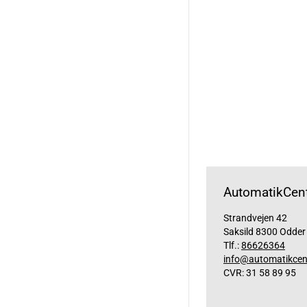
AutomatikCent
Strandvejen 42
Saksild 8300 Odder
Tlf.:
86626364
info@automatikcen
CVR: 31 58 89 95