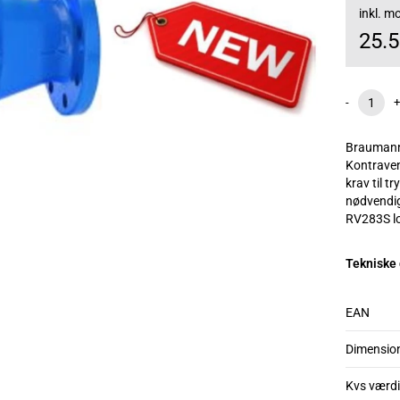
inkl. 
25.
-
+
Braumann
Kontraven
krav til t
nødvendig
RV283S lov
Tekniske
EAN
Dimensio
Kvs værdi