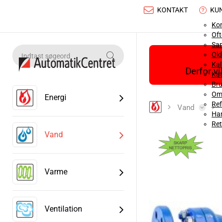
KONTAKT
KU
Ko
Oft
Sa
Old
Ka
Derfor v
Kat
Bru
Om
Energi
Ref
Vand
Han
Ret
Vand
Varme
Ventilation