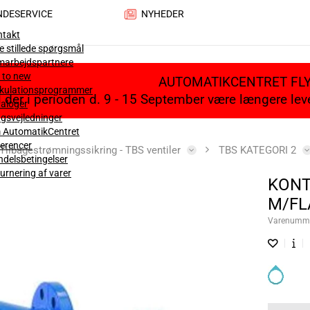
NDESERVICE
NYHEDER
ntakt
e stillede spørgsmål
marbejdspartnere
 to new
AUTOMATIKCENTRET FL
lkulationsprogrammer
il der i perioden d. 9 - 15 September være længere le
aloger
gsvejledninger
 AutomatikCentret
erencer
Tilbagestrømningssikring - TBS ventiler
TBS KATEGORI 2
delsbetingelser
urnering af varer
KONT
M/FL
Varenumm