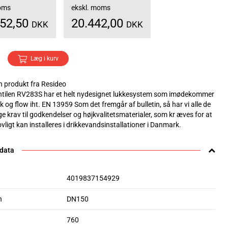
moms
ekskl. moms
552,50
20.442,00
DKK
DKK
Læg i kurv
 produkt fra Resideo
tilen RV283S har et helt nydesignet lukkesystem som imødekommer
ryk og flow iht. EN 13959 Som det fremgår af bulletin, så har vi alle de
e krav til godkendelser og højkvalitetsmaterialer, som kr æves for at
ligt kan installeres i drikkevandsinstallationer i Danmark.
 data
4019837154929
n
DN150
760